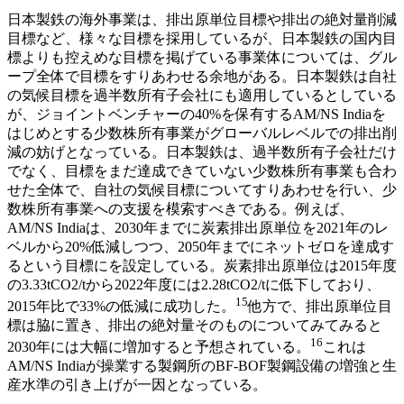
日本製鉄の海外事業は、排出原単位目標や排出の絶対量削減
目標など、様々な目標を採用しているが、日本製鉄の国内目
標よりも控えめな目標を掲げている事業体については、グル
ープ全体で目標をすりあわせる余地がある。日本製鉄は自社
の気候目標を過半数所有子会社にも適用しているとしている
が、ジョイントベンチャーの40%を保有するAM/NS Indiaを
はじめとする少数株所有事業がグローバルレベルでの排出削
減の妨げとなっている。日本製鉄は、過半数所有子会社だけ
でなく、目標をまだ達成できていない少数株所有事業も合わ
せた全体で、自社の気候目標についてすりあわせを行い、少
数株所有事業への支援を模索すべきである。例えば、
AM/NS Indiaは、2030年までに炭素排出原単位を2021年のレ
ベルから20%低減しつつ、2050年までにネットゼロを達成す
るという目標にを設定している。炭素排出原単位は2015年度
の3.33tCO2/tから2022年度には2.28tCO2/tに低下しており、
15
2015年比で33%の低減に成功した
。
他方で、排出原単位目
標は脇に置き、排出の絶対量そのものについてみてみると
16
2030年には大幅に増加すると予想されている
。
これは
AM/NS Indiaが操業する製鋼所のBF-BOF製鋼設備の増強と生
産水準の引き上げが一因となっている。