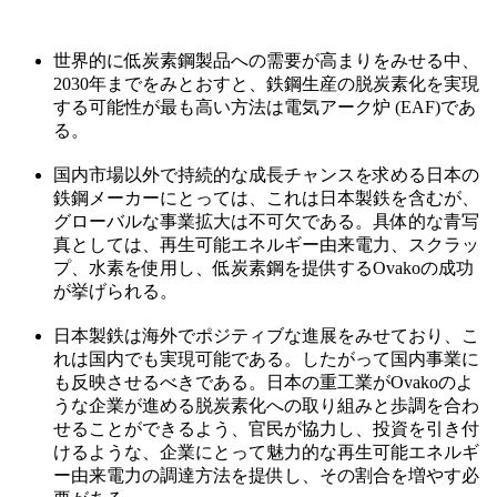
世界的に低炭素鋼製品への需要が高まりをみせる中、
2030年までをみとおすと、鉄鋼生産の脱炭素化を実現
する可能性が最も高い方法は電気アーク炉 (EAF)であ
る。
国内市場以外で持続的な成長チャンスを求める日本の
鉄鋼メーカーにとっては、これは日本製鉄を含むが、
グローバルな事業拡大は不可欠である。具体的な青写
真としては、再生可能エネルギー由来電力、スクラッ
プ、水素を使用し、低炭素鋼を提供するOvakoの成功
が挙げられる。
日本製鉄は海外でポジティブな進展をみせており、こ
れは国内でも実現可能である。したがって国内事業に
も反映させるべきである。日本の重工業がOvakoのよ
うな企業が進める脱炭素化への取り組みと歩調を合わ
せることができるよう、官民が協力し、投資を引き付
けるような、企業にとって魅力的な再生可能エネルギ
ー由来電力の調達方法を提供し、その割合を増やす必