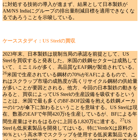
に対処する技術の導入が進まず、結果として日本製鉄が
AM/NS Indiaにグループの排出量削減目標を適用できなくな
るであろうことを示唆している。
ケーススタディ：US Steelの買収
2023年末、日本製鉄は規制当局の承認を前提として、US
Steelを買収すると発表した。米国の鉄鋼セクターは成熟して
いて、ミニミルが多く、高品質なEAF鋼が製造されている
。
26
米国で生産されている鋼材の70%がEAFによるもので、こ
れはスクラップ市場の成熟度が高くリサイクル鋼材の供給量
が多いことが要因とされる。他方、今回の日本製鉄の動きを
みると、買収によってUS Steelの生産設備を吸収するという
ことは、米国で最も多くのBF-BOF設備を抱える鉄鋼メーカ
ーの1つが傘下に加わるということを意味する。US Steelは現
在、数基のEAFで年間420万tを生産しているが、BFによる年
27
間生産量はそれをはるかに上回る1,820万tに達する
。
US
Steelも低炭素製品を開発してはいる。特にVerdeXは原料の
90％という高水準でスクラップを使用する低炭素製品である