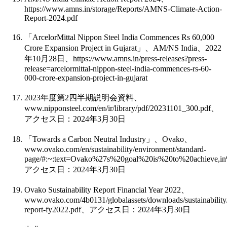
https://www.amns.in/storage/Reports/AMNS-Climate-Action-
Report-2024.pdf
「
ArcelorMittal Nippon Steel India Commences Rs 60,000
Crore Expansion Project in Gujarat
」、
AM/NS India
、
2022
年
10
月
28
日、
https://www.amns.in/press-releases?press-
release=arcelormittal-nippon-steel-india-commences-rs-60-
000-crore-expansion-project-in-gujarat
2023
年度第
2
四半期説明会資料、
www.nipponsteel.com/en/ir/library/pdf/20231101_300.pdf
、
アクセス日：
2024
年
3
月
30
日
「
Towards a Carbon Neutral Industry
」、
Ovako
、
www.ovako.com/en/sustainability/environment/standard-
page/#:~:text=Ovako%27s%20goal%20is%20to%20achieve,in
アクセス日：
2024
年
3
月
30
日
Ovako Sustainability Report Financial Year 2022
、
www.ovako.com/4b0131/globalassets/downloads/sustainability/s
report-fy2022.pdf
、アクセス日：
2024
年
3
月
30
日