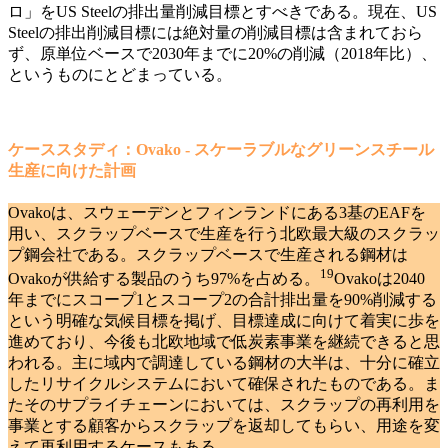
ロ」をUS Steelの排出量削減目標とすべきである。現在、US
Steelの排出削減目標には絶対量の削減目標は含まれておら
ず、原単位ベースで2030年までに20%の削減（2018年比）、
というものにとどまっている。
ケーススタディ：Ovako - スケーラブルなグリーンスチール
生産に向けた計画
Ovakoは、スウェーデンとフィンランドにある3基のEAFを
用い、スクラップベースで生産を行う北欧最大級のスクラッ
プ鋼会社である。スクラップベースで生産される鋼材は
19
Ovakoが供給する製品のうち97%を占める
。
Ovakoは2040
年までにスコープ1とスコープ2の合計排出量を90%削減する
という明確な気候目標を掲げ、目標達成に向けて着実に歩を
進めており、今後も北欧地域で低炭素事業を継続できると思
われる。主に域内で調達している鋼材の大半は、十分に確立
したリサイクルシステムにおいて確保されたものである。ま
たそのサプライチェーンにおいては、スクラップの再利用を
事業とする顧客からスクラップを返却してもらい、用途を変
えて再利用するケースもある。