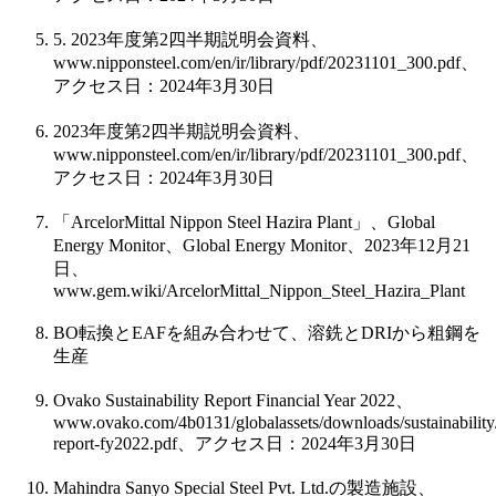
5.
2023
年度第
2
四半期説明会資料、
www.nipponsteel.com/en/ir/library/pdf/20231101_300.pdf
、
アクセス日：
2024
年
3
月
30
日
2023
年度第
2
四半期説明会資料、
www.nipponsteel.com/en/ir/library/pdf/20231101_300.pdf
、
アクセス日：
2024
年
3
月
30
日
「
ArcelorMittal Nippon Steel Hazira Plant
」、
Global
Energy Monitor
、
Global Energy Monitor
、
2023
年
12
月
21
日、
www.gem.wiki/ArcelorMittal_Nippon_Steel_Hazira_Plant
BO
転換と
EAF
を組み合わせて、溶銑と
DRI
から粗鋼を
生産
Ovako Sustainability Report Financial Year 2022
、
www.ovako.com/4b0131/globalassets/downloads/sustainability/s
report-fy2022.pdf
、アクセス日：
2024
年
3
月
30
日
Mahindra Sanyo Special Steel Pvt. Ltd.
の製造施設、