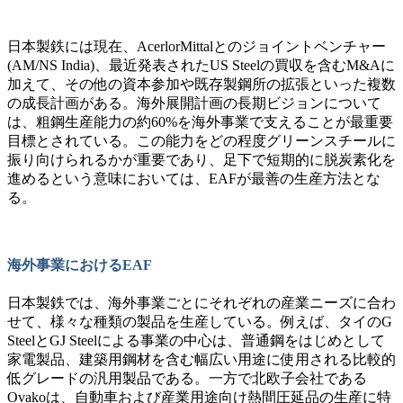
日本製鉄には現在、AcerlorMittalとのジョイントベンチャー
(AM/NS India)、最近発表されたUS Steelの買収を含むM&Aに
加えて、その他の資本参加や既存製鋼所の拡張といった複数
の成長計画がある。海外展開計画の長期ビジョンについて
は、粗鋼生産能力の約60%を海外事業で支えることが最重要
目標とされている
。この能力をどの程度グリーンスチールに
振り向けられるかが重要であり、足下で短期的に脱炭素化を
進めるという意味においては、EAFが最善の生産方法とな
る。
海外事業におけるEAF
日本製鉄では、海外事業ごとにそれぞれの産業ニーズに合わ
せて、様々な種類の製品を生産している。例えば、タイのG
SteelとGJ Steelによる事業の中心は、普通鋼をはじめとして
家電製品、建築用鋼材を含む幅広い用途に使用される比較的
低グレードの汎用製品である
。一方で北欧子会社である
Ovakoは、自動車および産業用途向け熱間圧延品の生産に特