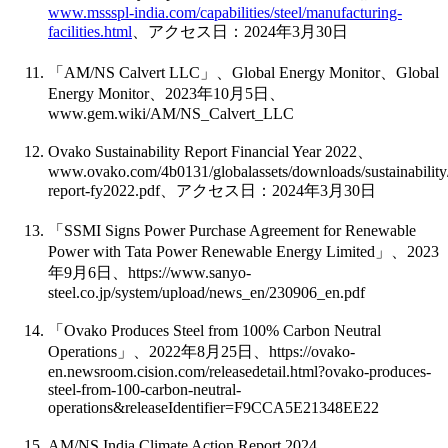
www.mssspl-india.com/capabilities/steel/manufacturing-
facilities.html
、アクセス日：
2024
年
3
月
30
日
「
AM/NS Calvert LLC
」、
Global Energy Monitor
、
Global
Energy Monitor
、
2023
年
10
月
5
日、
www.gem.wiki/AM/NS_Calvert_LLC
Ovako Sustainability Report Financial Year 2022
、
www.ovako.com/4b0131/globalassets/downloads/sustainability/s
report-fy2022.pdf
、アクセス日：
2024
年
3
月
30
日
「
SSMI Signs Power Purchase Agreement for Renewable
Power with Tata Power Renewable Energy Limited
」、
2023
年
9
月
6
日、
https://www.sanyo-
steel.co.jp/system/upload/news_en/230906_en.pdf
「
Ovako Produces Steel from 100% Carbon Neutral
Operations
」、
2022
年
8
月
25
日、
https://ovako-
en.newsroom.cision.com/releasedetail.html?ovako-produces-
steel-from-100-carbon-neutral-
operations&releaseIdentifier=F9CCA5E21348EE22
AM/NS India Climate Action Report 2024
、