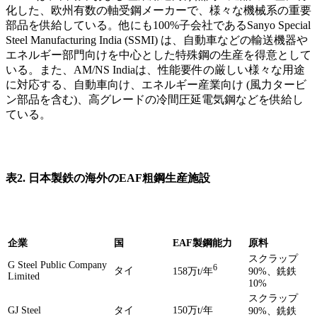
化した、欧州有数の軸受鋼メーカーで、様々な機械系の重要
部品を供給している。他にも100%子会社であるSanyo Special
Steel Manufacturing India (SSMI) は、自動車などの輸送機器や
エネルギー部門向けを中心とした特殊鋼の生産を得意として
いる。また、AM/NS Indiaは、性能要件の厳しい様々な用途
に対応する、自動車向け、エネルギー産業向け (風力タービ
ン部品を含む)、高グレードの冷間圧延電気鋼などを供給し
ている。
表
2.
日本製鉄の海外の
EAF
粗鋼生産施設
企業
国
EAF製鋼能力
原料
スクラップ
G Steel Public Company
6
タイ
158万t/年
90%、銑鉄
Limited
10%
スクラップ
GJ Steel
タイ
150万t/年
90%、銑鉄