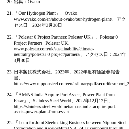
出典：
Ovako
「
Our Hydrogen Plant
」、
Ovako
、
www.ovako.com/en/about-ovako/our-hydrogen-plant/
、アク
セス日：
2024
年
3
月
30
日
「
Polestar 0 Project Partners: Polestar UK
」、
Polestar 0
Project Partners | Polestar UK
、
www.polestar.com/uk/sustainability/climate-
neutrality/polestar-0-project/partners/
、アクセス日：
2024
年
3
月
30
日
日本製鉄株式会社、
2023
年、
2022
年度有価証券報告
書、
https://www.nipponsteel.com/en/ir/library/pdf/securitiesreport_
「
AM/NS India Acquire Port Assets, Power Plant from
Essar
」、
Stainless Steel World
、
2022
年
12
月
12
日、
https://stainless-steel-world.net/am-ns-india-acquire-port-
assets-power-plant-from-essar/
「
Loan for Joint Steelmaking Business between Nippon Steel
Corporation and ArcelorMittal S.A. of Luxembourg through