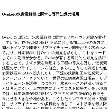
Ovakoの水素電解槽に関する専門知識の活用
Ovakoには既に、水素電解槽に関するノウハウと経験が蓄積
している。昨今はH2-HBIと下流における加工工程の両方に
関わるインフラ開発とサプライチェーン開発が強く求められ
ており、日本製鉄にはOvakoの知見を活かし、これをリード
していく期待がかかる。Ovakoが有する専門的な知見を活用
することで、まず水素を利用する工程の導入を促し、低炭素
鉄源のサプライチェーンを確立、さらにこうして調達した低
炭素鉄源をEAFへ投入したり、下流の鉄鋼加工を低炭素プロ
セスへとシフトさせていく。世界の鉄鋼生産国は現在、サプ
ライチェーンを調整しつつあり、水素ベースの鉄源が減るこ
とは考えにくい。日本国内に比べてコスト競争力が高い地域
では、日本製鉄がH2-DRIインフラの開発で積極的な役割を
果たせる大きな余地がある。こうしたインフラの開発・整備
は、サプライチェーンの多様化を通じてコスト効率を最大限
に高めつつ、製鉄から製鋼まで工程を垂直統合しこれを維持