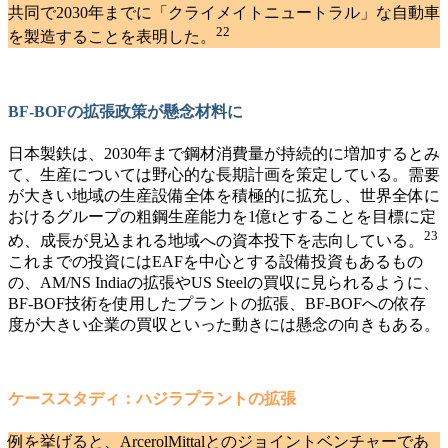
共同で2030年までに「クライメイトニュートラル」な自動車
22
を製造することを表明した
。
BF-BOFの拡張政策が懸念材料に
日本製鉄は、2030年まで鋼材消費量が持続的に増加するとみ
て、生産については野心的な長期計画を策定している。需要
が大きい地域の生産設備全体を積極的に拡充し、世界全体に
おけるグループの粗鋼生産能力を1億tとすることを目標に定
23
め、成長が見込まれる地域への資本投下を志向している
。
これまでの投資にはEAFを中心とする設備投資もあるもの
の、AM/NS Indiaの拡張やUS Steelの買収に見られるように、
BF-BOF技術を使用したプラントの拡張、BF-BOFへの依存
度が大きい企業の買収といった動きには懸念の向きもある。
ケーススタディ：ハジラプラントの拡張
例を挙げると、ArcerolMittalとのジョイントベンチャーであ