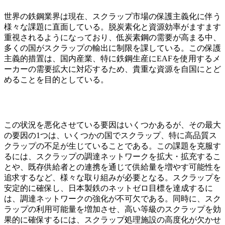
世界の鉄鋼業界は現在、スクラップ市場の保護主義化に伴う
様々な課題に直面している。脱炭素化と資源効率がますます
重視されるようになっており、低炭素鋼の需要が高まる中、
多くの国がスクラップの輸出に制限を課している。この保護
主義的措置は、国内産業、特に鉄鋼生産にEAFを使用するメ
ーカーの需要拡大に対応するため、貴重な資源を自国にとど
めることを目的としている。
この状況を悪化させている要因はいくつかあるが、その最大
の要因の1つは、いくつかの国でスクラップ、特に高品質ス
クラップの不足が生じていることである。この課題を克服す
るには、スクラップの調達ネットワークを拡大・拡充するこ
とや、既存供給者との連携を通じて供給量を増やす可能性を
追求するなど、様々な取り組みが必要となる。スクラップを
安定的に確保し、日本製鉄のネットゼロ目標を達成するに
は、調達ネットワークの強化が不可欠である。同時に、スク
ラップの利用可能量を増加させ、高い等級のスクラップを効
果的に確保するには、スクラップ処理施設の高度化が欠かせ