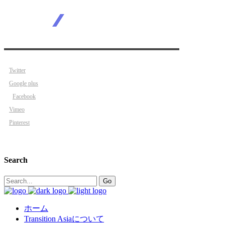
Twitter
Google plus
Facebook
Vimeo
Pinterest
Search
Search
Go
for:
ホーム
Transition Asiaについて