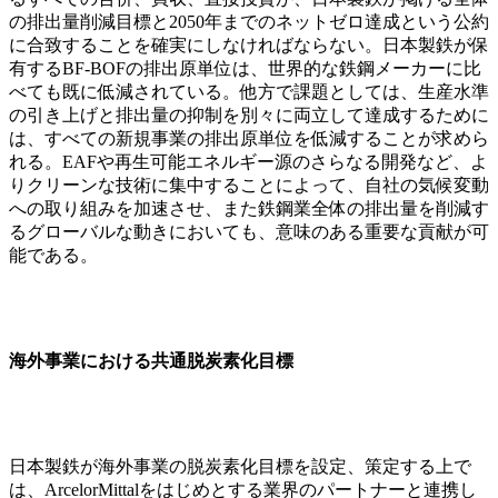
の排出量削減目標と2050年までのネットゼロ達成という公約
に合致することを確実にしなければならない。日本製鉄が保
有するBF-BOFの排出原単位は、世界的な鉄鋼メーカーに比
べても既に低減されている。他方で課題としては、生産水準
の引き上げと排出量の抑制を別々に両立して達成するために
は、すべての新規事業の排出原単位を低減することが求めら
れる。EAFや再生可能エネルギー源のさらなる開発など、よ
りクリーンな技術に集中することによって、自社の気候変動
への取り組みを加速させ、また鉄鋼業全体の排出量を削減す
るグローバルな動きにおいても、意味のある重要な貢献が可
能である。
海外事業における共通脱炭素化目標
日本製鉄が海外事業の脱炭素化目標を設定、策定する上で
は、ArcelorMittalをはじめとする業界のパートナーと連携し