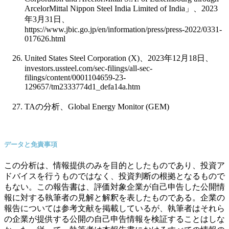
ArcelorMittal Nippon Steel India Limited of India
」、
2023
年
3
月
31
日、
https://www.jbic.go.jp/en/information/press/press-2022/0331-
017626.html
United States Steel Corporation (X)
、
2023
年
12
月
18
日、
investors.ussteel.com/sec-filings/all-sec-
filings/content/0001104659-23-
129657/tm2333774d1_defa14a.htm
TA
の分析、
Global Energy Monitor (GEM)
データと免責事項
この分析は、情報提供のみを目的としたものであり、投資ア
ドバイスを行うものではなく、投資判断の根拠となるもので
もない。この報告書は、評価対象企業が自己申告した公開情
報に対する執筆者の見解と解釈を表したものである。企業の
報告については参考文献を掲載しているが、執筆者はそれら
の企業が提供する公開の自己申告情報を検証することはしな