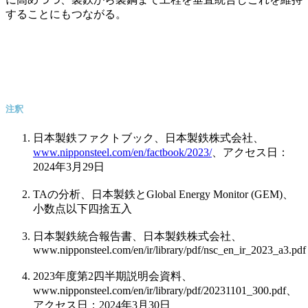
することにもつながる。
注釈
日本製鉄ファクトブック、日本製鉄株式会社、
www.nipponsteel.com/en/factbook/2023/
、アクセス日：
2024
年
3
月
29
日
TA
の分析、日本製鉄と
Global Energy Monitor (GEM)
、
小数点以下四捨五入
日本製鉄統合報告書、日本製鉄株式会社、
www.nipponsteel.com/en/ir/library/pdf/nsc_en_ir_2023_a3.pdf
2023
年度第
2
四半期説明会資料、
www.nipponsteel.com/en/ir/library/pdf/20231101_300.pdf
、
アクセス日：
2024
年
3
月
30
日