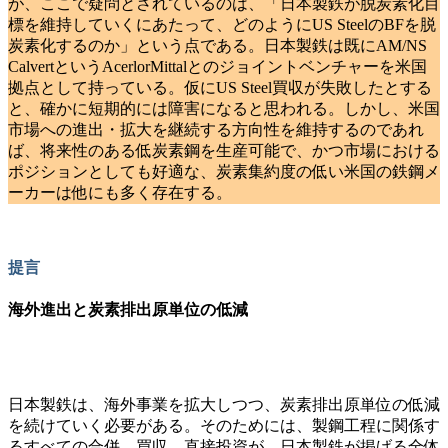
が、ここで疑問とされているのは、「日本製鉄が脱炭素化目
標を維持していくにあたって、どのようにUS SteelのBFを脱
炭素化するのか」という点である。日本製鉄は既にAM/NS
CalvertというAcerlorMittalとのジョイントベンチャーを米国
拠点として持っている。仮にUS Steel買収が失敗したとする
と、確かに短期的には障害になると思われる。しかし、米国
市場への進出・拡大を継続する方向性を維持するのであれ
ば、将来性のある低炭素鋼を生産可能で、かつ市場における
ポジションとしても好適な、炭素集約度の低い米国の鉄鋼メ
ーカーは他にも多く存在する。
提言
海外進出と炭素排出原単位の低減
日本製鉄は、海外事業を拡大しつつ、炭素排出原単位の低減
を続けていく必要がある。そのためには、製鋼工程に関係す
るすべての合併、買収、直接投資が、日本製鉄が掲げる全体