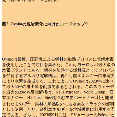
20
図
2. Ovako
の脱炭素化に向けたロードマップ
Ovakoは最近、圧延機による鋼材の加熱プロセスに電解水素
を使用したことで注目を集めた。これはヨーロッパ最大級の
水素プラントである。鋼材を加熱する燃料源としてプロパン
を代替するアルカリ電解槽は、再生可能エネルギー由来電力
により水素を生成する。これによってOvakoは2023年に比べ
て最大50%の排出量を削減できるとされる。このスウェーデ
ン最大の20MW級電解槽は、Nel Hydrogen、Volvo Group、日
立エナジー、H2 Green Steelを含む主要パートナー4社と開発
21
されたもので
、鋼材の加熱以外にも水素をトラックの燃料
として使用したり、余剰エネルギーを地域暖房に利用する予
定である。さらに、2023年9月には、EVメーカーのPolestarと