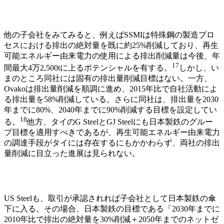
他の子会社をみてみると、例えばSSMIは特殊鋼の製造プロ
セスにおける排出の絶対量を既に約25%削減しており、再生
可能エネルギー由来電力の使用による排出削減量は今後、年
17
間最大4万2,500tに上るポテンシャルを有する
。
しかし、い
まのところ同社には固有の排出量削減目標はない。一方、
Ovakoは排出量削減を順調に進め、2015年比で自社活動によ
る排出量を58%削減している。さらに同社は、排出量を2030
年までに80%、2040年までに90%削減する目標を設定してい
18
る
。
他方、タイのG SteelとGJ Steelにも日本製鉄のグルー
プ目標を適用すべきであるが、再生可能エネルギー由来電力
の調達手段がタイには存在するにもかかわらず、両社の排出
量削減に目立った進展は見られない。
US Steelも、取引が承認されれば子会社として日本製鉄の傘
下に入る。その場合、日本製鉄の目標である「2030年までに
2010年比で排出の絶対量を30%削減＋2050年までのネットゼ