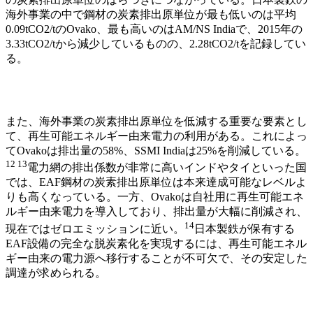
海外事業の中で鋼材の炭素排出原単位が最も低いのは平均
0.09tCO2/tのOvako、最も高いのはAM/NS Indiaで、2015年の
3.33tCO2/tから減少しているものの、2.28tCO2/tを記録してい
る。
また、海外事業の炭素排出原単位を低減する重要な要素とし
て、再生可能エネルギー由来電力の利用がある。これによっ
てOvakoは排出量の58%、SSMI Indiaは25%を削減している
。
12 13
電力網の排出係数が非常に高いインドやタイといった国
では、EAF鋼材の炭素排出原単位は本来達成可能なレベルよ
りも高くなっている。一方、Ovakoは自社用に再生可能エネ
ルギー由来電力を導入しており、排出量が大幅に削減され、
14
現在ではゼロエミッションに近い
。
日本製鉄が保有する
EAF設備の完全な脱炭素化を実現するには、再生可能エネル
ギー由来の電力源へ移行することが不可欠で、その安定した
調達が求められる。