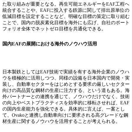
た取り組みが重要となる。再生可能エネルギーをEAF工程へ
統合することや、EAFに投入する鉄源に関して排出原単位の
低減目標を設定することなど、明確な目標の策定に取り組む
ことで、国内の脱炭素化目標を海外にも広げ、自社のポート
フォリオ全体でネットゼロ目標を共通化できる。
国内EAFの展開における海外のノウハウ活用
日本製鉄としてはEAF技術で実績を有する海外企業のノウハ
ウを積極的に活用しつつ、同様の設備を日本国内で開発・実
装し、自動車セクターをはじめとする要求の厳しいセクター
向けの高品質な鋼材の生産に注力する、という道もある。海
外パートナーとの連携を通じて、ノウハウだけでなく、技術
の向上やベストプラクティスを効率的に移転させれば、EAF
の国内生産能力を強化できる。具体的に言えば、一案とし
て、Ovakoと連携し自動車向けに要求される高グレードな鋼
材生産に関するノウハウを活用することが考えられる。