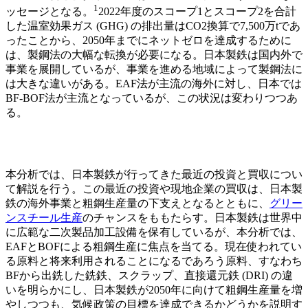
1
ッセージとなる
。
2022年度のスコープ1とスコープ2を合計
した温室効果ガス (GHG) の排出量はCO2換算で7,500万tであ
ったことから、2050年までにネットゼロを達成するために
は、製鋼法の大幅な転換が必要になる。日本製鉄は国内外で
事業を展開しているが、事業を進める地域によって製鋼法に
は大きな違いがある。EAF法が主流の海外に対し、日本では
BF-BOF法が主流となっているが、この状況は変わりつつあ
る。
本分析では、日本製鉄が行ってきた最近の投資と買収につい
て解説を行う。この最近の投資や現地企業の買収は、日本製
鉄の海外事業と粗鋼生産量の下支えとなるとともに、
グリー
ンスチール生産
のチャンスをももたらす。日本製鉄は世界中
に広範な二次製品加工設備を保有しているが、本分析では、
EAFとBOFによる粗鋼生産に焦点を当てる。現在使われてい
る原料と将来利用されることになるであろう原料、すなわち
BFから出銑した銑鉄、スクラップ、直接還元鉄 (DRI) の違
いを明らかにし、日本製鉄が2050年に向けて粗鋼生産量を増
やしつつも、気候政策の目標を達成できるかどうかを説明す