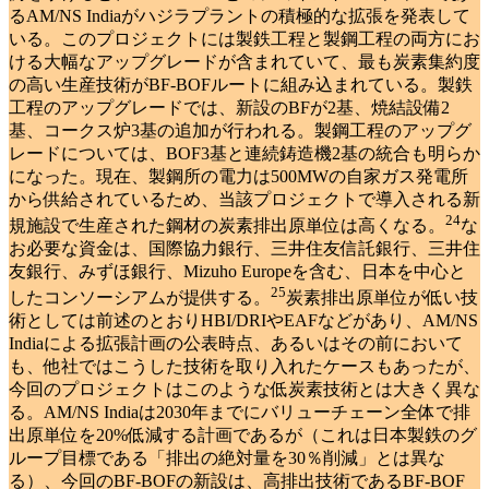
るAM/NS Indiaがハジラプラントの積極的な拡張を発表して
いる。このプロジェクトには製鉄工程と製鋼工程の両方にお
ける大幅なアップグレードが含まれていて、最も炭素集約度
の高い生産技術がBF-BOFルートに組み込まれている。製鉄
工程のアップグレードでは、新設のBFが2基、焼結設備2
基、コークス炉3基の追加が行われる。製鋼工程のアップグ
レードについては、BOF3基と連続鋳造機2基の統合も明らか
になった。現在、製鋼所の電力は500MWの自家ガス発電所
から供給されているため、当該プロジェクトで導入される新
24
規施設で生産された鋼材の炭素排出原単位は高くなる
。
な
お必要な資金は、国際協力銀行、三井住友信託銀行、三井住
友銀行、みずほ銀行、Mizuho Europeを含む、日本を中心と
25
したコンソーシアムが提供する
。
炭素排出原単位が低い技
術としては前述のとおりHBI/DRIやEAFなどがあり、AM/NS
Indiaによる拡張計画の公表時点、あるいはその前において
も、他社ではこうした技術を取り入れたケースもあったが、
今回のプロジェクトはこのような低炭素技術とは大きく異な
る。AM/NS Indiaは2030年までにバリューチェーン全体で排
出原単位を20%低減する計画であるが（これは日本製鉄のグ
ループ目標である「排出の絶対量を30％削減」とは異な
る）、今回のBF-BOFの新設は、高排出技術であるBF-BOF