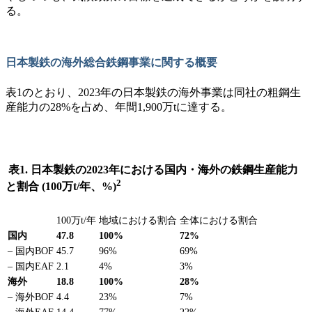
る。
日本製鉄の海外総合鉄鋼事業に関する概要
表1のとおり、2023年の日本製鉄の海外事業は同社の粗鋼生
産能力の28%を占め、年間1,900万tに達する。
表1. 日本製鉄の2023年における国内・海外の鉄鋼生産能力
2
と割合 (100万t/年、%)
100万t/年
地域における割合
全体における割合
国内
47.8
100%
72%
– 国内BOF
45.7
96%
69%
– 国内EAF
2.1
4%
3%
海外
18.8
100%
28%
– 海外BOF
4.4
23%
7%