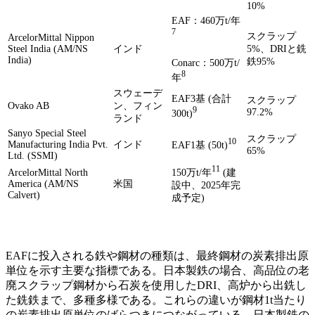
10%
EAF：460万t/年
7
スクラップ
ArcelorMittal Nippon
Steel India (AM/NS
インド
5%、DRIと銑
India)
鉄95%
Conarc：500万t/
8
年
スウェーデ
EAF3基 (合計
スクラップ
Ovako AB
ン、フィン
9
97.2%
300t)
ランド
Sanyo Special Steel
スクラップ
10
Manufacturing India Pvt.
インド
EAF1基 (50t)
65%
Ltd. (SSMI)
11
150万t/年
(建
ArcelorMittal North
America (AM/NS
米国
設中、2025年完
Calvert)
成予定)
EAFに投入される鉄や鋼材の種類は、最終鋼材の炭素排出原
単位を示す主要な指標である。日本製鉄の場合、高品位の老
廃スクラップ鋼材から石炭を使用したDRI、高炉から出銑し
た銑鉄まで、多種多様である。これらの違いが鋼材1t当たり
の炭素排出原単位のばらつきにつながっている。日本製鉄の