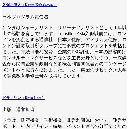
久保川健太（Kenta Kubokawa）
日本プログラム責任者
ケンタはジャーナリスト、リサーチアナリストとして10年以
上の経験を有しています。Transition Asia入職以前には、ロン
ドンを拠点とする通信社、日本大使館、アメリカ大使館、ロ
ンドン証券取引所グループにて多数のプロジェクトを統括し
ました。持続可能な投資、企業のESG評価、日本の顧客向け
コンサルティングサービスなどを主要分野としつつ、一次調
査から民間企業や政府など多様な利害関係者とのエンゲージ
メントへと職責を拡げました。また、英国のサセックス大学
で開発教育学修士号を取得しています。
ドラ・リン（Dora Lam）
出版・運営担当
ドラは、政府機関、学術機関、非営利団体において、運営サ
ポート、社内デザイン・編集、イベント運営の分野で15年の