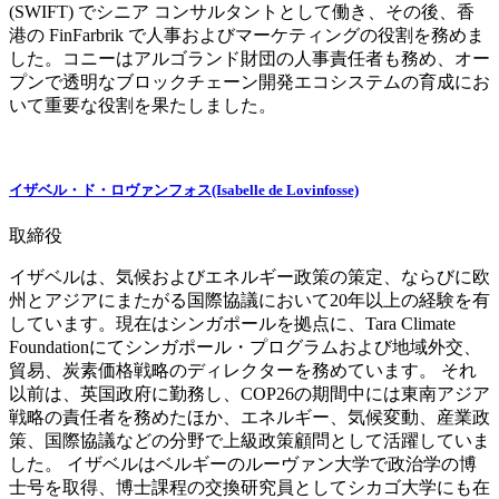
(SWIFT) でシニア コンサルタントとして働き、その後、香
港の FinFarbrik で人事およびマーケティングの役割を務めま
した。コニーはアルゴランド財団の人事責任者も務め、オー
プンで透明なブロックチェーン開発エコシステムの育成にお
いて重要な役割を果たしました。
イザベル・ド・ロヴァンフォス(Isabelle de Lovinfosse)
取締役
イザベルは、気候およびエネルギー政策の策定、ならびに欧
州とアジアにまたがる国際協議において20年以上の経験を有
しています。現在はシンガポールを拠点に、Tara Climate
Foundationにてシンガポール・プログラムおよび地域外交、
貿易、炭素価格戦略のディレクターを務めています。 それ
以前は、英国政府に勤務し、COP26の期間中には東南アジア
戦略の責任者を務めたほか、エネルギー、気候変動、産業政
策、国際協議などの分野で上級政策顧問として活躍していま
した。 イザベルはベルギーのルーヴァン大学で政治学の博
士号を取得、博士課程の交換研究員としてシカゴ大学にも在