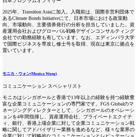
日本プログラムオフィサー
2025年、Transition Asiaに加入。入職前は、国際非営利団体で
あるClimate Bonds Initiativeにて、日本市場における政策動
向、市場動向、主要債券発行の分析を担当していました。資
産運用会社およびグローバル戦略デザインコンサルティング
会社での勤務経験も有しています。なお、エディンバラ大学
で国際ビジネスを専攻し修士号を取得、現在は東京に拠点を
置いています。
モニカ・ウォン(Monica Wong)
コミュニケーション スペシャリスト
モニカはシンガポールと香港で13年以上の経験を持つ経験豊
富な企業コミュニケーションの専門家です。FGS Globalのマ
ネージングディレクターとして、シンガポールのオペレーシ
ョンを4年間指揮し、資産運用会社、プライベートエクイテ
ィ、銀行、香港上場企業に対して企業コミュニケーション戦
略に関してアドバイザリー業務を進めるなど、様々な業界の
企業に対して戦略的なコミュニケーションとレピュテーショ