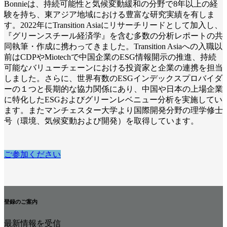
Bonnieは、持続可能性と気候変動緩和の分野で8年以上の経
験を持ち、東アジア地域における豊富な研究実績を有しま
す。2022年にTransition Asiaにリサーチリードとして加入し、
『グリーンスチール経済学』を含む多数の分析レポートの共
同執筆・作成に携わってきました。Transition Asiaへの入職以
前はCDPやMiotechで中国企業のESG情報開示の推進、持続
可能なバリューチェーンにおける投資家と企業の連携を担当
しました。さらに、世界有数のESGインデックスプロバイダ
ーの１つと長期的な協力関係にあり、中国や日本の上場企業
に特化したESGおよびグリーンレベニュー分析を実施してい
ます。またマンチェスター大学より国際開発分野の理学修士
号（環境、気候変動および開発）を取得しています。
ご参加ください
登録のご案内
最新情報を受信