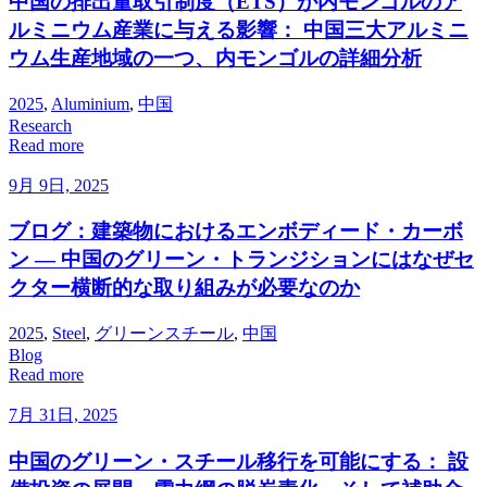
中国の排出量取引制度（ETS）が内モンゴルのア
ルミニウム産業に与える影響： 中国三大アルミニ
ウム生産地域の一つ、内モンゴルの詳細分析
2025
,
Aluminium
,
中国
Research
Read more
9月 9日, 2025
ブログ：建築物におけるエンボディード・カーボ
ン ― 中国のグリーン・トランジションにはなぜセ
クター横断的な取り組みが必要なのか
2025
,
Steel
,
グリーンスチール
,
中国
Blog
Read more
7月 31日, 2025
中国のグリーン・スチール移行を可能にする： 設