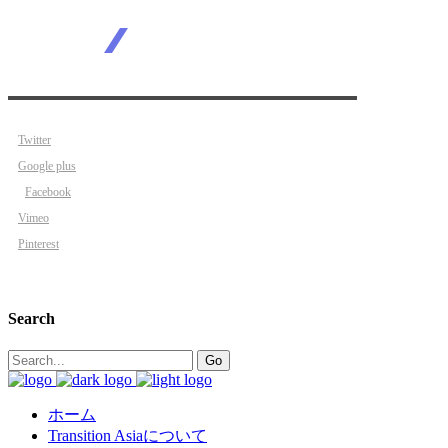
Twitter
Google plus
Facebook
Vimeo
Pinterest
Search
Search
Go
for:
ホーム
Transition Asiaについて