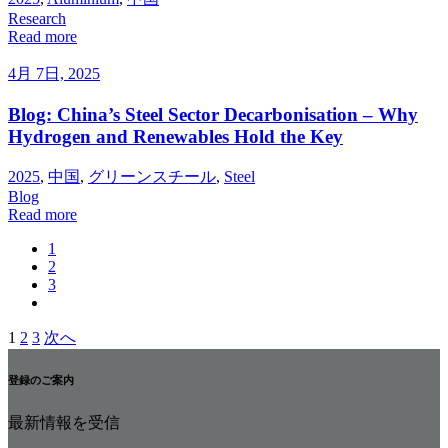
Research
Read more
4月 7日, 2025
Blog: China’s Steel Sector Decarbonisation – Why
Hydrogen and Renewables Hold the Key
2025
,
中国
,
グリーンスチール
,
Steel
Blog
Read more
1
2
3
1
2
3
次へ
投
稿
登録のご案内
の
最新情報を受信
ペ