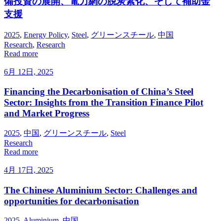
備投資の展開、電力網の脱炭素化、そして補助金
支援
2025
,
Energy Policy
,
Steel
,
グリーンスチール
,
中国
Research
,
Research
Read more
6月 12日, 2025
Financing the Decarbonisation of China’s Steel
Sector: Insights from the Transition Finance Pilot
and Market Progress
2025
,
中国
,
グリーンスチール
,
Steel
Research
Read more
4月 17日, 2025
The Chinese Aluminium Sector: Challenges and
opportunities for decarbonisation
2025
,
Aluminium
,
中国