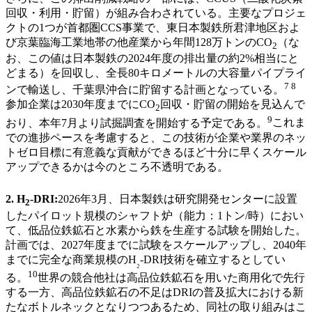
回収・利用・貯留）が組み合わされている。主要なプロジェ
クトの1つが首都圏CCS事業で、東日本製鉄所君津地区およ
び京葉臨海工業地帯の他産業から年間128万トンのCO
（な
2
お、この値は日本製鉄の2024年度の排出量の約2%相当にと
どまる）を回収し、全長80キロメートルの大容量パイプライ
7 8
ンで輸送し、千葉県沖合に貯留する計画となっている。
参加企業は2030年度までにCO
回収・貯留の開始を見込んで
2
9
おり、本年7月より試掘調査を開始する予定である。
これま
での進捗ペースを考慮すると、この技術が企業や業界のネッ
トゼロ目標に有意義な貢献ができるほど十分に早くスケール
アップできるかは今のところ不透明である。
2. H
-DRI:
2026年3月、日本製鉄は研究開発センターに設置
2
したパイロット規模のシャフト炉（能力：1トン/時）におい
て、低品位鉄鉱石と水素から鉄を生産する試験を開始した。
計画では、2027年度までに試験をスケールアップし、2040年
までに完全な商業規模のH
-DRI技術を確立するとしてい
₂
10
る。
世界の競合他社は高品位鉄鉱石を用いた商用化で先行
する一方、高品位鉄鉱石の不足はDRIの普及拡大における新
たなボトルネックとなりつつあるため、同社の取り組みはこ