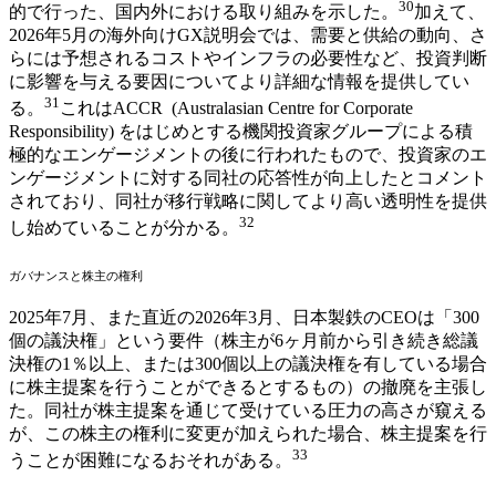
30
的で行った、国内外における取り組みを示した。
加えて、
2026年5月の海外向けGX説明会では、需要と供給の動向、さ
らには予想されるコストやインフラの必要性など、投資判断
に影響を与える要因についてより詳細な情報を提供してい
31
る。
これはACCR (Australasian Centre for Corporate
Responsibility) をはじめとする機関投資家グループによる積
極的なエンゲージメントの後に行われたもので、投資家のエ
ンゲージメントに対する同社の応答性が向上したとコメント
されており、同社が移行戦略に関してより高い透明性を提供
32
し始めていることが分かる。
ガバナンスと株主の権利
2025年7月、また直近の2026年3月、日本製鉄のCEOは「300
個の議決権」という要件（株主が6ヶ月前から引き続き総議
決権の1％以上、または300個以上の議決権を有している場合
に株主提案を行うことができるとするもの）の撤廃を主張し
た。同社が株主提案を通じて受けている圧力の高さが窺える
が、この株主の権利に変更が加えられた場合、株主提案を行
33
うことが困難になるおそれがある。