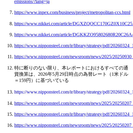
emissions/?lang=ja
https://www.inpex.com/business/project/metropolitan-ccs.html
https://www.nikkei.com/article/DGXZQOCC170GZ0X10C25
https://www.nikkei.com/article/DGKKZO95802680R20C26A
https://www.nipponsteel.com/ir/library/strategy/pdf/20260324_
https://www.nipponsteel.com/newsroom/news/2025/20250930
特に断りのない限り、本レポートにおけるすべての通
貨換算は、2026年5月29日時点の為替レート（1米ドル
＝159円）に基づいている
https://www.nipponsteel.com/ir/library/strategy/pdf/20260324_
https://www.nipponsteel.com/newsroom/news/2025/20250207
https://www.nipponsteel.com/ir/library/strategy/pdf/20260324_
https://www.nipponsteel.com/newsroom/news/2025/20250207