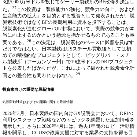
3億5,000万米ドルを投じてゲーリー製鉄所のBF改修を決定し
27
た。
この投資は「製鉄能力の強化、競争力の向上、および
生産能力の拡大」を目的とする投資として発表されたが、脱
炭素技術ではなくBFの長期利用に資本を投下することは、
脱炭素化が進むグローバル市場において、実際の競争力が本
当に向上するのかという懸念を抱かせるものであることも事
28
実である。
この決定は、脱炭素化のペースに影響を及ぼす
だけでなはない。日本製鉄はUSスチール買収後としては初
めての積極的なプロジェクトとして、ビッグリバー・スチー
ル製鉄所（アーカンソー州）で19億米ドルのDRIプロジェク
トを公表したばかりだが、これによって描かれた脱炭素化計
29
画との整合性も問われかねない。
投資家向けの重要な最新情報
気候変動対策およびその開示に関する最新情報
2026年3月、日本製鉄の国内向けGX説明会において、DRIの
利用やスクラップ戦略などのトピックを網羅した追加情報を
開示した。さらに2026年4月には、過去1年間のロビー活動情
報を開示し、CCUSや政策支援に対する業界の支持を得る目