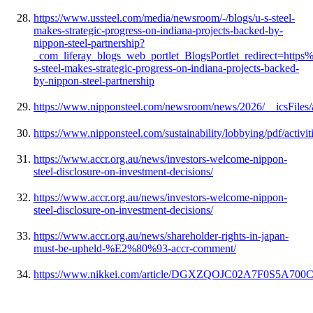
https://www.ussteel.com/media/newsroom/-/blogs/u-s-steel-
makes-strategic-progress-on-indiana-projects-backed-by-
nippon-steel-partnership?
_com_liferay_blogs_web_portlet_BlogsPortlet_redirect=
s-steel-makes-strategic-progress-on-indiana-projects-backed-
by-nippon-steel-partnership
https://www.nipponsteel.com/newsroom/news/2026/__icsFiles/
https://www.nipponsteel.com/sustainability/lobbying/pdf/activit
https://www.accr.org.au/news/investors-welcome-nippon-
steel-disclosure-on-investment-decisions/
https://www.accr.org.au/news/investors-welcome-nippon-
steel-disclosure-on-investment-decisions/
https://www.accr.org.au/news/shareholder-rights-in-japan-
must-be-upheld-%E2%80%93-accr-comment/
https://www.nikkei.com/article/DGXZQOJC02A7F0S5A700C