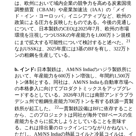
は、欧州において域内企業の競争力を高める炭素国境
調整措置（CBAM）や産業加速法（IAA）の「メイ
ド・イン・ヨーロッパ」イニシアティブなど、欧州の
政策による圧力を反映したものである。今後の見通し
について、日本製鉄のCEOは2025年7月、欧州の市場
環境を注視しつつUSSKの年産能力を1,000万トン規模
21
にまで拡大する可能性について検討すると述べた。
なおUSSKは、2025年度には3基のBFを有し、322万ト
ンの粗鋼を生産している。
b.
インド
:
日本製鉄は、AM/NS Indiaのハジラ製鉄所に
おいて、年産能力を600万トン増強し、年間約1,500万
トン体制とする。同社は、AM/NS Indiaも自動車市場へ
の本格参入に向けてプロダクトミックスをアップグレ
ードするとしている。2026年3月には南部アンドラプラ
デシュ州で粗鋼生産能力700万トンを有する鉄源一貫製
22
鉄所が起工した。
一貫製鉄設備はBFに依存すること
から、このプロジェクトは同社が海外でBFベースの生
産能力をさらに拡大しようとしていることを意味す
る。これは排出量のロックインにつながりかねない。
ただし、AM/NS Indiaの熱延コイルと冷延コイルは、イ