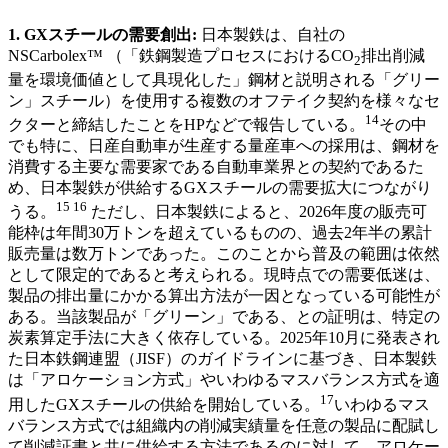
1.
GXスチールの需要創出
:
日本製鉄は、自社の
NSCarbolex™
（「鉄鋼製造プロセスにおけるCO
排出削減
2
量を環境価値として具現化した」鋼材と説明される「グリー
ン」スチール）を使用する複数のオフテイク契約を様々なセ
14
クターと締結したことをHPなどで報告している。
その中
でも特に、日産自動車が生産する量産車への採用は、鋼材を
消費する主要な需要家である自動車業界との契約であるた
め、日本製鉄が供給するGXスチールの需要拡大につながり
15 16
うる。
ただし、日本製鉄によると、2026年度の販売可
能枠は年間30万トンを超えているものの、過去2年半の累計
販売量は数万トンであった。このことから普及の範囲は依然
として限定的であると考えられる。現時点での需要低迷は、
製品の排出量にかかる算出方法が一因となっている可能性が
ある。当該製品が「グリーン」である、との証明は、特定の
炭素算定手法に大きく依存している。2025年10月に発表され
た日本鉄鋼連盟（JISF）のガイドラインに基づき、日本製鉄
は「アロケーション方式」やいわゆるマスバランス方式を適
17
用したGXスチールの供給を開始している。
いわゆるマス
バランス方式では組織内の削減実績量を任意の製品に配賦し
て削減証書と共に供給する方法であるのに対して、アロケー