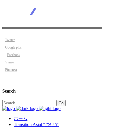
Twitter
Google plus
Facebook
Vimeo
Pinterest
Search
Search
Go
for:
ホーム
Transition Asiaについて