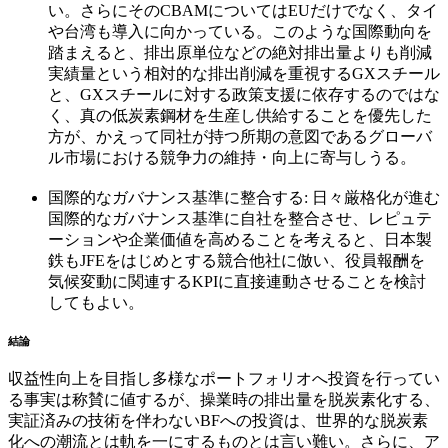
い。さらにそのCBAMについてはEUだけでなく、タイ
や台湾も導入に向かっている。このような国際動向を
踏まえると、排出原単位などの絶対排出量よりも削減
実績量という相対的な排出削減を重視するGXスチール
と、GXスチールに対する政策支援に依存するのではな
く、真の低炭素鋼材を生産し供給することを優先した
方が、かえって同社が持つ所期の意図であるグローバ
ル市場における競争力の維持・向上に寄与しうる。
国際的なガバナンス基準に整合する: 日々厳格化が進む
国際的なガバナンス基準に自社を整合させ、レピュテ
ーションや企業価値を高めることを考えると、日本製
鉄もJFEをはじめとする競合他社に倣い、役員報酬を
気候変動に関連するKPIに直接連動させることを検討
してもよい。
結論
収益性向上を目指し多様なポートフォリオへ投資を行ってい
る事実は称賛に値するが、操業時の排出量を脱炭素化する、
実証済みの技術を伴わないBFへの投資は、世界的な脱炭素
化への潮流とは軌を一にするものとは言い難い。さらに、ア