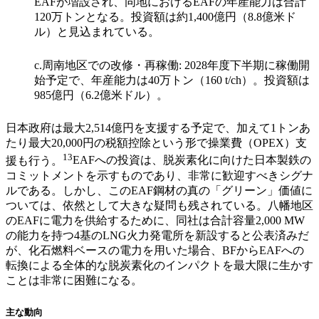
EAFが増設され、同地におけるEAFの年産能力は合計
120万トンとなる。投資額は約1,400億円（8.8億米ド
ル）と見込まれている。
c.
周南地区での改修・再稼働: 2028年度下半期に稼働開
始予定で、年産能力は40万トン（160 t/ch）。投資額は
985億円（6.2億米ドル）。
日本政府は最大2,514億円を支援する予定で、加えて1トンあ
たり最大20,000円の税額控除という形で操業費（OPEX）支
13
援も行う。
EAFへの投資は、脱炭素化に向けた日本製鉄の
コミットメントを示すものであり、非常に歓迎すべきシグナ
ルである。しかし、このEAF鋼材の真の「グリーン」価値に
ついては、依然として大きな疑問も残されている。八幡地区
のEAFに電力を供給するために、同社は合計容量2,000 MW
の能力を持つ4基のLNG火力発電所を新設すると公表済みだ
が、化石燃料ベースの電力を用いた場合、BFからEAFへの
転換による全体的な脱炭素化のインパクトを最大限に生かす
ことは非常に困難になる。
主な動向