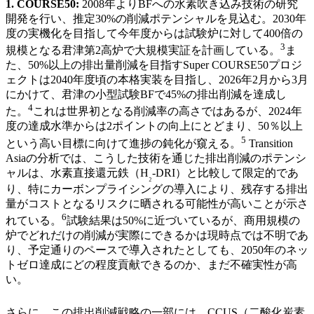
1. COURSE50:
2008年よりBFへの水素吹き込み技術の研究
開発を行い、推定30%の削減ポテンシャルを見込む。2030年
度の実機化を目指して今年度からは試験炉に対して400倍の
3
規模となる君津第2高炉で大規模実証を計画している。
ま
た、50%以上の排出量削減を目指すSuper COURSE50プロジ
ェクトは2040年度頃の本格実装を目指し、2026年2月から3月
にかけて、君津の小型試験BFで45%の排出削減を達成し
4
た。
これは世界初となる削減率の高さではあるが、2024年
度の達成水準からは2ポイントの向上にとどまり、50％以上
5
という高い目標に向けて進捗の鈍化が窺える。
Transition
Asiaの分析では、こうした技術を通じた排出削減のポテンシ
ャルは、水素直接還元鉄（H
-DRI）と比較して限定的であ
₂
り、特にカーボンプライシングの導入により、残存する排出
量がコストとなるリスクに晒される可能性が高いことが示さ
6
れている。
試験結果は50%に近づいているが、商用規模の
炉でどれだけの削減が実際にできるかは現時点では不明であ
り、予定通りのペースで導入されたとしても、2050年のネッ
トゼロ達成にどの程度貢献できるのか、まだ不確実性が高
い。
さらに、この排出削減戦略の一部には、CCUS（二酸化炭素