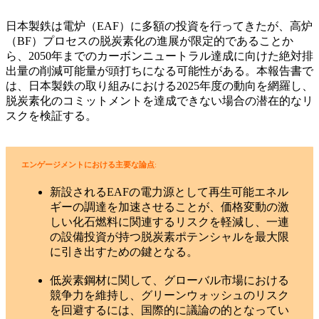
日本製鉄は電炉（EAF）に多額の投資を行ってきたが、高炉
（BF）プロセスの脱炭素化の進展が限定的であることか
ら、2050年までのカーボンニュートラル達成に向けた絶対排
出量の削減可能量が頭打ちになる可能性がある。本報告書で
は、日本製鉄の取り組みにおける2025年度の動向を網羅し、
脱炭素化のコミットメントを達成できない場合の潜在的なリ
スクを検証する。
エンゲージメントにおける主要な論点
:
新設されるEAFの電力源として再生可能エネル
ギーの調達を加速させることが、価格変動の激
しい化石燃料に関連するリスクを軽減し、一連
の設備投資が持つ脱炭素ポテンシャルを最大限
に引き出すための鍵となる。
低炭素鋼材に関して、グローバル市場における
競争力を維持し、グリーンウォッシュのリスク
を回避するには、国際的に議論の的となってい