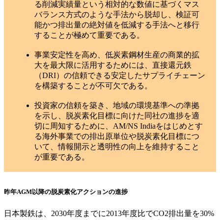
る削減実績量という相対的な数値に基づくマス
バランス方式のような手法から脱却し、検証可
能かつ排出量の絶対値を低減する手法へと移行
することが極めて重要である。
事業安定性を高め、低炭素鋼材生産の商業的拡
大を最大限に活用するためには、直接還元鉄
（DRI）の信頼できる安定したサプライチェーン
を構築することが不可欠である。
投資家の信頼を築き、地域の環境基準への準拠
を示し、脱炭素化目標に向けた同社の進捗を適
切に周知するために、AM/NS Indiaをはじめとす
る海外事業での排出原単位や脱炭素化目標につ
いて、情報開示と透明性の向上を維持すること
が重要である。
昨年AGM以降の脱炭素化アクションの進捗
日本製鉄は、2030年度までに2013年度比でCO
2
排出量を30%