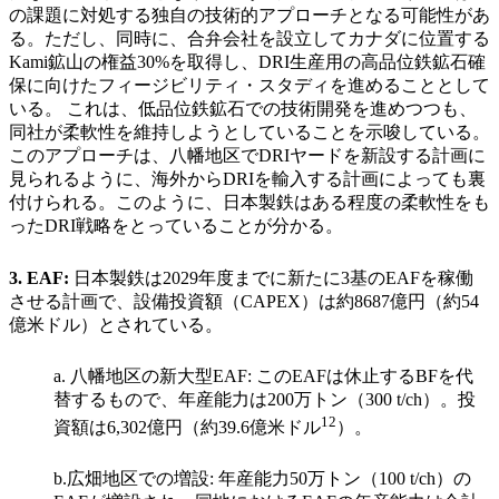
の課題に対処する独自の技術的アプローチとなる可能性があ
る。ただし、同時に、合弁会社を設立してカナダに位置する
Kami鉱山の権益30%を取得し、DRI生産用の高品位鉄鉱石確
保に向けたフィージビリティ・スタディを進めることとして
いる。
これは、低品位鉄鉱石での技術開発を進めつつも、
同社が柔軟性を維持しようとしていることを示唆している。
このアプローチは、八幡地区でDRIヤードを新設する計画に
見られるように、海外からDRIを輸入する計画によっても裏
付けられる。このように、日本製鉄はある程度の柔軟性をも
ったDRI戦略をとっていることが分かる。
3. EAF:
日本製鉄は2029年度までに新たに3基のEAFを稼働
させる計画で、設備投資額（CAPEX）は約8687億円（約54
億米ドル）とされている。
a.
八幡地区の新大型EAF: このEAFは休止するBFを代
替するもので、年産能力は200万トン（300 t/ch）。投
12
資額は6,302億円（約39.6億米ドル
）。
b.
広畑地区での増設: 年産能力50万トン（100 t/ch）の