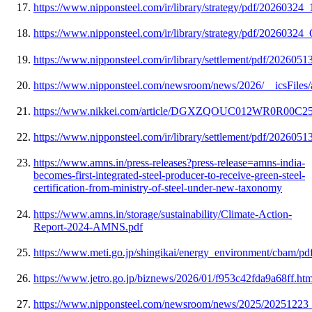
https://www.nipponsteel.com/ir/library/strategy/pdf/20260324_
https://www.nipponsteel.com/ir/library/strategy/pdf/20260324
https://www.nipponsteel.com/ir/library/settlement/pdf/2026051
https://www.nipponsteel.com/newsroom/news/2026/__icsFiles/
https://www.nikkei.com/article/DGXZQOUC012WR0R00C2
https://www.nipponsteel.com/ir/library/settlement/pdf/2026051
https://www.amns.in/press-releases?press-release=amns-india-
becomes-first-integrated-steel-producer-to-receive-green-steel-
certification-from-ministry-of-steel-under-new-taxonomy
https://www.amns.in/storage/sustainability/Climate-Action-
Report-2024-AMNS.pdf
https://www.meti.go.jp/shingikai/energy_environment/cbam/p
https://www.jetro.go.jp/biznews/2026/01/f953c42fda9a68ff.htm
https://www.nipponsteel.com/newsroom/news/2025/20251223