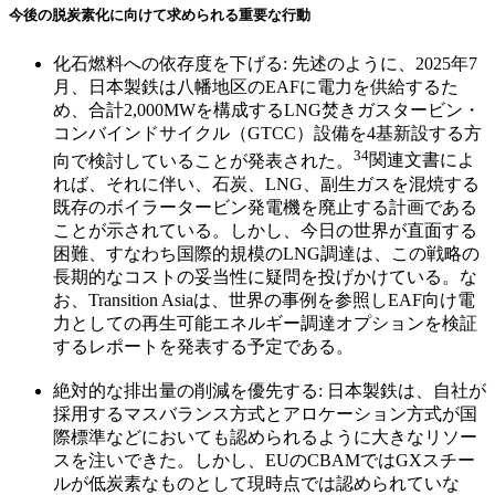
今後の脱炭素化に向けて求められる重要な行動
化石燃料への依存度を下げる: 先述のように、2025年7
月、日本製鉄は八幡地区のEAFに電力を供給するた
め、合計2,000MWを構成するLNG焚きガスタービン・
コンバインドサイクル（GTCC）設備を4基新設する方
34
向で検討していることが発表された。
関連文書によ
れば、それに伴い、石炭、LNG、副生ガスを混焼する
既存のボイラータービン発電機を廃止する計画である
ことが示されている。しかし、今日の世界が直面する
困難、すなわち国際的規模のLNG調達は、この戦略の
長期的なコストの妥当性に疑問を投げかけている。な
お、Transition Asiaは、世界の事例を参照しEAF向け電
力としての再生可能エネルギー調達オプションを検証
するレポートを発表する予定である。
絶対的な排出量の削減を優先する: 日本製鉄は、自社が
採用するマスバランス方式とアロケーション方式が国
際標準などにおいても認められるように大きなリソー
スを注いできた。しかし、EUのCBAMではGXスチー
ルが低炭素なものとして現時点では認められていな