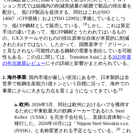
ション方式では組織内の削減実績量の範囲で製品の排出量を
配分し、低CFP製品を提供する。同社はこれがISO
14067（CFP規格）およびISO 22095に準拠しているとしつ
18
つ、低CFP鋼材として販売している。
しかし、これは算定
手法の違いであって、低CFP鋼材とうたわれてはいるもの
の、GXスチールそのものの排出原単位自体が本質的に削減
されたわけではない。したがって、国際基準で「グリーン」
と見なされない可能性のある鋼材の需要を創出している可能
性もある。この点に関しては、Transition Asiaによる
2025年度
の年次政策レビュー
にその詳細と影響がまとめられている。
2.
海外事業
:
国内市場が厳しい状況にある中、日本製鉄は全
世界で粗鋼生産能力1億トンという目標に沿って、海外での
19
事業にさらに大きな力点を置くようになってきている:
a.
欧州
:
2026年5月、同社は欧州におけるハブを獲得す
るために中東欧最大の鉄鋼メーカーであるU.S. Steel
Košice（USSK）を完全子会社化し、直接出資体制へと
移行した。2026年10月には「Nippon Steel Slovakia s.r.o.
20
(NSSK)」と名称変更される予定となっている。
これ