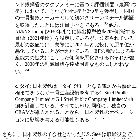
ンド鉄鋼省のタクソノミーに基づく評価制度（最高5つ
星）において、それぞれ4つ星と3つ星を獲得し、同国
の一貫製鉄メーカーとして初のグリーンスチール認証
23
を取得したことには注目すべきである。
他方、
AM/NS Indiaは2030年までに排出原単位を20%削減する
目標（2021年比）を設定しているが、公表されている
最新の数値では、実際には2021年と比較して原単位が
悪化していることが示されている。BFの新設による生
産能力の拡大はこうした傾向を悪化させるおそれが強
く、2030年の削減目標を達成困難なものにしかねな
24
い。
c.
タイ
:
日本製鉄は、タイで唯一となる電炉から熱延工
程までをつなぐ一貫生産設備を有するG Steel Public
Company LimitedとG J Steel Public Company Limitedの再
編を計画している。タイではEUと同様に、独自の
CBAMが導入されることから、日本製鉄のオペレーシ
25 26
ョンに影響を与える可能性もある。
さらに、日本製鉄の子会社となったU.S. Steelは取締役会で、