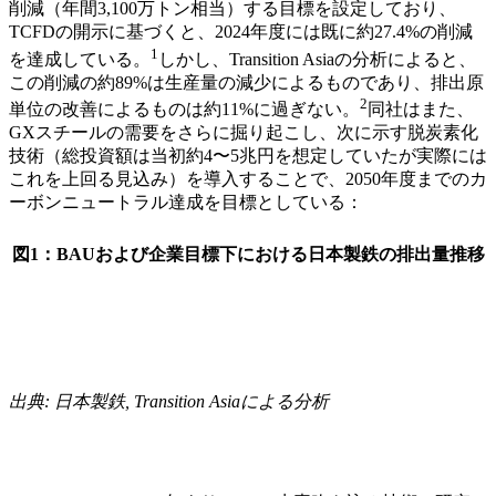
削減（年間3,100万トン相当）する目標を設定しており、
TCFDの開示に基づくと、2024年度には既に約27.4%の削減
1
を達成している。
しかし、Transition Asiaの分析によると、
この削減の約89%は生産量の減少によるものであり、排出原
2
単位の改善によるものは約11%に過ぎない。
同社はまた、
GXスチールの需要をさらに掘り起こし、次に示す脱炭素化
技術（総投資額は当初約4〜5兆円を想定していたが実際には
これを上回る見込み）を導入することで、2050年度までのカ
ーボンニュートラル達成を目標としている：
図1：BAUおよび企業目標下における日本製鉄の排出量推移
出典: 日本製鉄, Transition Asiaによる分析