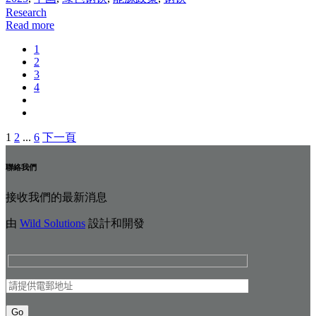
Research
Read more
1
2
3
4
1
2
...
6
下一頁
文
章
聯絡我們
分
接收我們的最新消息
頁
由
Wild Solutions
設計和開發