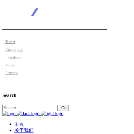
Twitter
Google plus
Facebook
Vimeo
Pinterest
Search
Search
Go
for:
主頁
关于我们