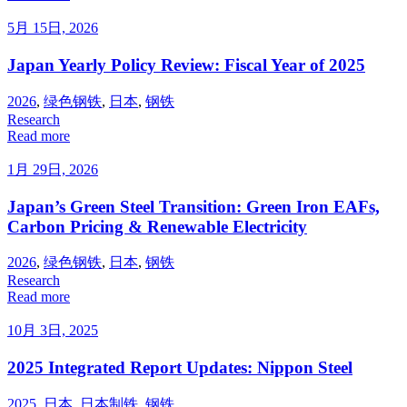
5月 15日, 2026
Japan Yearly Policy Review: Fiscal Year of 2025
2026
,
绿色钢铁
,
日本
,
钢铁
Research
Read more
1月 29日, 2026
Japan’s Green Steel Transition: Green Iron EAFs,
Carbon Pricing & Renewable Electricity
2026
,
绿色钢铁
,
日本
,
钢铁
Research
Read more
10月 3日, 2025
2025 Integrated Report Updates: Nippon Steel
2025
,
日本
,
日本制铁
,
钢铁