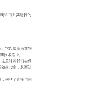
用寿命而对其进行的
织。它以遵循当前钢
中期技术路径。
。这意味着我们会保
或随身指南，从而进
量，包括了直接与间
。