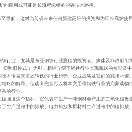
 和电炉的应用或可能是长流程绿钢的脱碳技术路径。
率降至最低：这对当前或未来任何新建高炉的投资和为延长高炉使
钢铁行业，尤其是东亚钢铁行业脱碳的投资者、媒体及非政府组
“一切照旧模式”）为引，相继介绍了钢铁行业实现脱碳的短期及
的技术语言来讲述钢铁的行业趋势、企业战略及它们的减排承诺
为粗略的解释。但读者完全可以将本文用作钢铁行业的启蒙读物
复杂的行业。
用碳强度这个指标。它代表每生产一吨钢材会产生的二氧化碳当
自于生产过程中的排放、电力排放和原材料生产过程中的碳排放