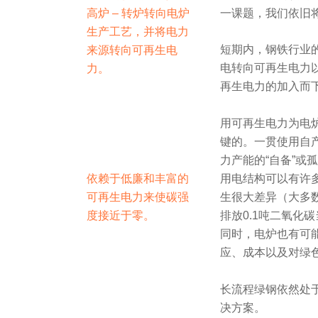
高炉 – 转炉转向电炉
一课题，我们依旧将
生产工艺，并将电力
短期内，钢铁行业
来源转向可再生电
电转向可再生电力
力。
再生电力的加入而下
用可再生电力为电
键的。一贯使用自
力产能的“自备”或
依赖于低廉和丰富的
用电结构可以有许
可再生电力来使碳强
生很大差异（大多数
度接近于零。
排放0.1吨二氧
同时，电炉也有可
应、成本以及对绿
长流程绿钢依然处
决方案。