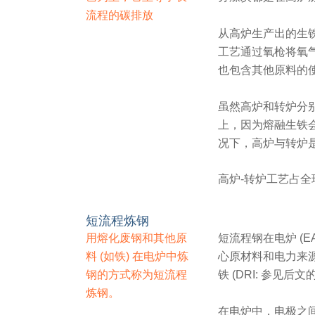
流程的碳排放
从高炉生产出的生铁随即
工艺通过氧枪将氧
也包含其他原料的
虽然高炉和转炉分
上，因为熔融生铁
况下，高炉与转炉
高炉-转炉工艺占全
短流程炼钢
用熔化废钢和其他原
短流程钢在电炉 (EA
料 (如铁) 在电炉中炼
心原材料和电力来
钢的方式称为短流程
铁 (DRI: 参见
炼钢。
在电炉中，电极之