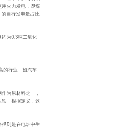
使用火力发电，即煤
l) 的自行发电量占比
约为0.3吨二氧化
高的行业，如汽车
钢作为原材料之一，
生铁，根据定义，这
路径则是在电炉中生