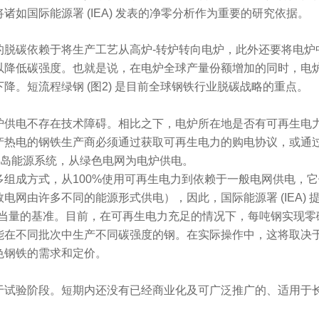
诸如国际能源署 (IEA) 发表的净零分析作为重要的研究依据。
的脱碳依赖于将生产工艺从高炉-转炉转向电炉，此外还要将电炉
以降低碳强度。也就是说，在电炉全球产量份额增加的同时，电
降。短流程绿钢 (图2) 是目前全球钢铁行业脱碳战略的重点。
炉供电不存在技术障碍。相比之下，电炉所在地是否有可再生电
产热电的钢铁生产商必须通过获取可再生电力的购电协议，或通
孤岛能源系统，从绿色电网为电炉供电。
多组成方式，从100%使用可再生电力到依赖于一般电网供电，
电网由许多不同的能源形式供电），因此，国际能源署 (IEA) 提
化碳当量的基准。目前，在可再生电力充足的情况下，每吨钢实现
能在不同批次中生产不同碳强度的钢。在实际操作中，这将取决
色钢铁的需求和定价。
于试验阶段。短期内还没有已经商业化及可广泛推广的、适用于