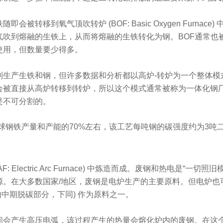
会被转移到氧气顶吹转炉 (BOF: Basic Oxygen Furnace
气吹到熔融的生铁上，从而将熔融的生铁转化为钢。BOF通常也
使用，但数量要少得多。
别生产生铁和钢，但许多数据和分析都以高炉-转炉为一个整体模
会被直接从高炉转移到转炉，所以这个模式通常被称为一体化钢
是不可分割的。
球钢铁产量和产能的70%左右，该工艺每吨钢的碳强度约为3吨
F: Electric Arc Furnace) 中炼造而成。废钢和热电是“一切
源。在大多数国家/地区，废钢是电炉生产的主要原料。但电炉也
后文的中期脱碳部分，下同) 作为原料之一。
间会产生高压电弧，该过程产生的热量会熔化炉内的废钢。在这