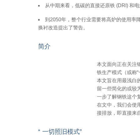
从中期来看，低碳的直接还原铁 (DRI)
到2050年，整个行业需要将高炉的使用
换衬改造提出了警告。
简介
本文面向正在关注
铁生产模式（或称
本文旨在用最浅白
留一些简化的或较
一步了解钢铁这个
在文中，我们会使
接排放，即直接来
“ 一切照旧模式”