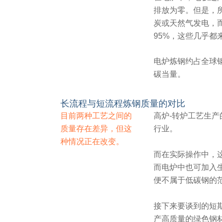
排放为零。但是，
炭或天然气发电，而这
95%，这些几乎都
电炉炼钢约占全球钢
碳当量。
长流程与短流程炼钢质量的对比
目前两种工艺之间的
高炉-转炉工艺生
质量存在差异，但这
行业。
种情况正在改变。
而在实际操作中，
而电炉中也可加入
便不属于低碳钢的
接下来要谈到的短
产高质量的绿色钢