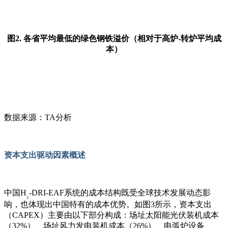
图2. 各省平均最低的绿色钢铁溢价（相对于高炉-转炉平均成
本）
数据来源：
TA
分析
资本支出驱动因素概述
中国
H
-DRI-EAF
系统的成本结构既受全球技术发展动态影
₂
响，也体现出中国特有的成本优势。如图
3
所示，资本支出
（
CAPEX
）主要由以下部分构成：场址太阳能光伏装机成本
（
32%
）、场址风力发电装机成本（
26%
）、电弧炉设备