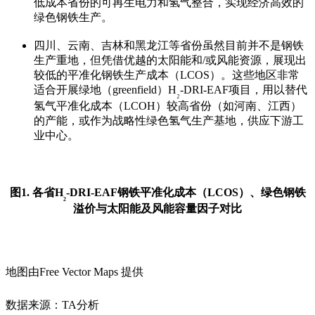
低成本省份的可再生电力和氢气整合，实现经济高效的
绿色钢铁生产。
四川、云南、吉林和黑龙江等省份虽然目前并不是钢铁
生产重地，但凭借优越的太阳能和
/
或风能资源，展现出
较低的平准化钢铁生产成本（
LCOS
）。这些地区非常
适合开展绿地（
greenfield
）
H
-DRI-EAF
项目，用以替代
₂
氢气平准化成本（
LCOH
）较高省份（如河南、江西）
的产能，或作为战略性绿色氢气生产基地，供应下游工
业中心。
图1. 各省H
-DRI-EAF钢铁平准化成本（LCOS）、绿色钢铁
₂
溢价与太阳能及风能容量因子对比
地图由
Free Vector Maps
提供
数据来源：
TA
分析