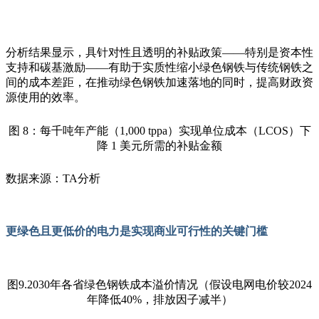
分析
结果显示，具针对性且透明的补贴政策
——
特别是资本性
支持和碳基激励
——
有助于实质性缩小绿色钢铁与传统钢铁之
间的成本差距，在推动绿色钢铁加速落地的同时，提高财政资
源使用的效率。
图
8
：每千吨年产能（
1,000 tppa
）实现单位成本（
LCOS
）下
降
1
美元所需的补贴金额
数据来源：TA分析
更绿色且更低价的电力是实现商业可行性的关键门槛
图
9.2030
年各省绿色钢铁成本溢价情况（假设电网电价较
2024
年降低
40%
，排放因子减半）