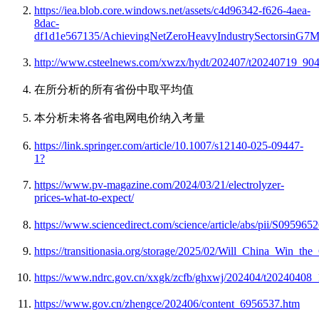
https://iea.blob.core.windows.net/assets/c4d96342-f626-4aea-
8dac-
df1d1e567135/AchievingNetZeroHeavyIndustrySectorsinG7M
http://www.csteelnews.com/xwzx/hydt/202407/t20240719_904
在所分析的所有省份中取平均值
本分析未将各省电网电价纳入考量
https://link.springer.com/article/10.1007/s12140-025-09447-
1?
https://www.pv-magazine.com/2024/03/21/electrolyzer-
prices-what-to-expect/
https://www.sciencedirect.com/science/article/abs/pii/S09596
https://transitionasia.org/storage/2025/02/Will_China_Win_t
https://www.ndrc.gov.cn/xxgk/zcfb/ghxwj/202404/t20240408
https://www.gov.cn/zhengce/202406/content_6956537.htm