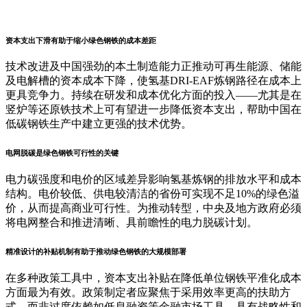
资本支出下滑有助于缩小绿色钢铁的成本差距
技术改进及中国强劲的本土制造能力正推动可再生能源、储能
及电解槽的资本成本下降，使氢基DRI-EAF炼钢路径在成本上
更具竞争力。持续在研发和成本优化方面的投入——尤其是在
竖炉等还原铁技术上可有望进一步降低资本支出，帮助中国在
低碳钢铁生产中建立更强的技术优势。
电网脱碳是绿色钢铁可行性的关键
电力碳强度和电价的区域差异影响氢基炼钢的排放水平和成本
结构。电价较低、供电较清洁的省份可实现不足10%的绿色溢
价，从而提高商业可行性。为推动转型，中央及地方政府必须
将电网整合和推进清晰、具前瞻性的电力脱碳计划。
精准设计的补贴机制有助于推动绿色钢铁的大规模部署
在多种政策工具中，资本支出补贴在降低单位钢铁平准化成本
方面最为有效。政策制定者应聚焦于采用效率更高的扶助方
式，而非过度依赖如低息融资等金融市场工具。具有战略性和