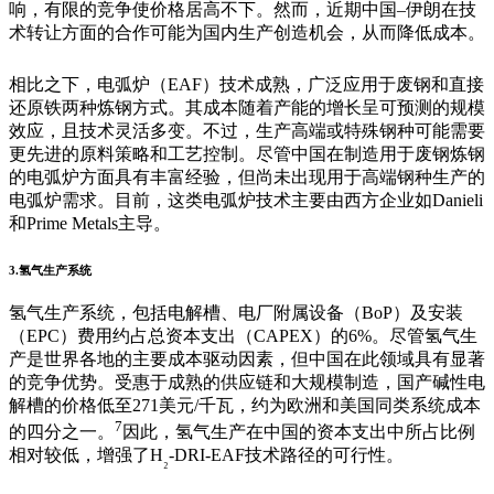
响，有限的竞争使价格居高不下。然而，近期中国
–
伊朗在技
术转让方面的合作可能为国内生产创造机会，从而降低成本。
相比之下，电弧炉（
EAF
）技术成熟，广泛应用于废钢和直接
还原铁两种炼钢方式。其成本随着产能的增长呈可预测的规模
效应，且技术灵活多变。不过，生产高端或特殊钢种可能需要
更先进的原料策略和工艺控制。尽管中国在制造用于废钢炼钢
的电弧炉方面具有丰富经验，但尚未出现用于高端钢种生产的
电弧炉需求。目前，这类电弧炉技术主要由西方企业如
Danieli
和
Prime Metals
主导。
3.氢气生产系统
氢气生产系统，包括电解槽、电厂附属设备（
BoP
）及安装
（
EPC
）费用约占总资本支出（
CAPEX
）的
6%
。尽管氢气生
产是世界各地的主要成本驱动因素，但中国在此领域具有显著
的竞争优势。受惠于成熟的供应链和大规模制造，国产碱性电
解槽的价格低至
271
美元
/
千瓦，约为欧洲和美国同类系统成本
7
的四分之一。
因此，氢气生产在中国的资本支出中所占比例
相对较低，增强了
H
-DRI-EAF
技术路径的可行性。
₂