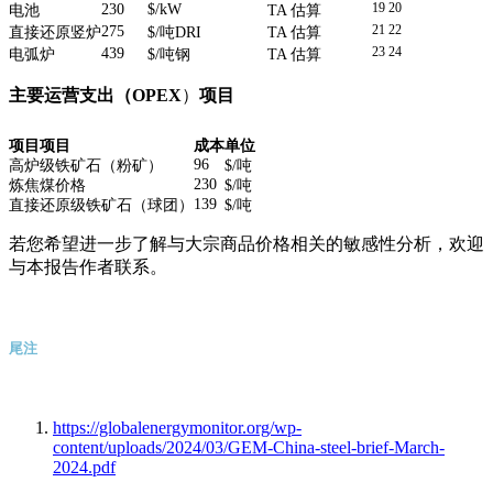
230
$/kW
19 20
电池
TA
估算
275
21 22
直接还原竖炉
$/
吨
DRI
TA
估算
439
23 24
电弧炉
$/
吨钢
TA
估算
主要运营支出（
OPEX
）
项目
项目
项目
成本
单位
96
高炉级铁矿石（粉矿）
$/
吨
230
炼焦煤价格
$/
吨
139
直接还原级铁矿石（球团）
$/
吨
若您希望进一步了解与大宗商品价格相关的敏感性分析，欢迎
与本报告作者联系。
尾注
https://globalenergymonitor.org/wp-
content/uploads/2024/03/GEM-China-steel-brief-March-
2024.pdf