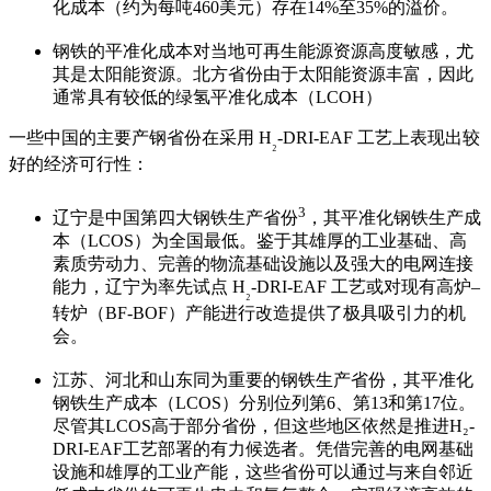
化成本（约为每吨460美元）存在
14%
至
35%
的溢价。
钢铁的平准化成本对当地可再生能源资源高度敏感，尤
其是太阳能资源。北方省份由于太阳能资源丰富，因此
通常具有较低的绿氢平准化成本（
LCOH
）
一些中国的主要产钢省份在采用
H
-DRI-EAF
工艺上表现出较
₂
好的经济可行性：
3
辽宁是中国第四大钢铁生产省份
，其平准化钢铁生产成
本（
LCOS
）为全国最低。鉴于其雄厚的工业基础、高
素质劳动力、完善的物流基础设施以及强大的电网连接
能力，辽宁为率先试点
H
-DRI-EAF
工艺或对现有高炉
–
₂
转炉（
BF-BOF
）产能进行改造提供了极具吸引力的机
会。
江苏、河北和山东同为重要的钢铁生产省份，其平准化
钢铁生产成本（
LCOS
）分别位列第
6
、第
13
和第
17
位。
尽管其
LCOS
高于部分省份，但这些地区依然是推进
H
₂
-
DRI-EAF
工艺部署的有力候选者。凭借完善的电网基础
设施和雄厚的工业产能，这些省份可以通过与来自邻近