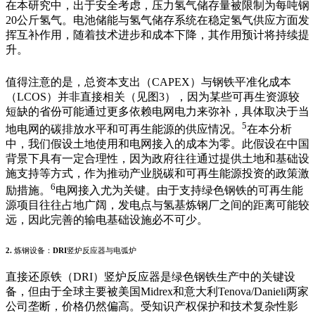
在本研究中，出于安全考虑，压力氢气储存量被限制为每吨钢
20
公斤氢气。电池储能与氢气储存系统在稳定氢气供应方面发
挥互补作用，随着技术进步和成本下降，其作用预计将持续提
升。
值得注意的是，总资本支出（
CAPEX
）与钢铁平准化成本
（
LCOS
）并非直接相关（见图
3
），因为某些可再生资源较
短缺的省份可能通过更多依赖电网电力来弥补，具体取决于当
5
地电网的碳排放水平和可再生能源的供应情况。
在本分析
中，我们假设土地使用和电网接入的成本为零。此假设在中国
背景下具有一定合理性，因为政府往往通过提供土地和基础设
施支持等方式，作为推动产业脱碳和可再生能源投资的政策激
6
励措施。
电网接入尤为关键。由于支持绿色钢铁的可再生能
源项目往往占地广阔，发电点与氢基炼钢厂之间的距离可能较
远，因此完善的输电基础设施必不可少。
2.
炼钢设备：
DRI
竖炉反应器与电弧炉
直接还原铁（
DRI
）竖炉反应器是绿色钢铁生产中的关键设
备，但由于全球主要被美国
Midrex
和意大利
Tenova/Danieli
两家
公司垄断，价格仍然偏高。受知识产权保护和技术复杂性影