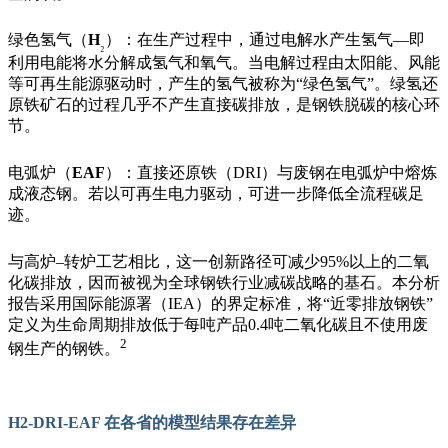
绿色氢气（
H
）：在生产过程中，通过电解水产生氢气
—
即
₂
利用电能将水分解成氢气和氧气。当电解过程由太阳能、风能
等可再生能源驱动时，产生的氢气被称为
“
绿色氢气
”
。
绿氢还
原铁矿石的过程几乎不产生直接碳排放，是钢铁脱碳的核心环
节。
电弧炉（
EAF
）：直接还原铁（
DRI
）与废钢在电弧炉中熔炼
成液态钢。若以可再生电力驱动，可进一步降低全流程碳足
迹。
与高炉
–
转炉工艺相比，这一创新路径可减少
95%以上
的二氧
化碳排放，因而被视为全球钢铁行业减碳战略的基石。本分析
报告采用国际能源署（
IEA
）的界定标准，将
“
近零排放钢铁
”
定义为生命周期排放低于每吨产品
0.4
吨二氧化碳且不使用废
2
钢生产的钢铁。
H2-DRI-EAF 在各省的模型结果存在差异