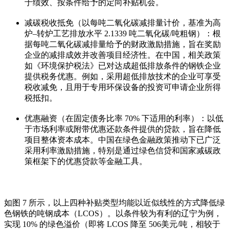
于绩效、按条件给予的定向补贴机会。
减碳税收抵免（以每吨二氧化碳减排量计价，基准为高
炉
–
转炉工艺排放水平
2.1339
吨二氧化碳
/
吨粗钢）：根
据每吨二氧化碳减排量给予的财政激励措施，旨在奖励
企业的减排成效并改善项目经济性。在中国，相关政策
如《环境保护税法》已对达成超低排放条件的钢铁企业
提供税务优惠
。例如，采用超低排放技术的企业可享受
税收减免，且用于专用环保设备的投资可申请企业所得
税抵扣。
优惠融资（在固定债务比率
70%
下适用的利率）：以低
于市场利率或附带优惠还款条件提供的贷款，旨在降低
项目整体资本成本。中国在绿色金融政策推动下已广泛
采用利率激励措施，特别是通过绿色信贷和国家减碳政
策框架下的优惠贷款等金融工具。
如图
7
所示，以上四种补贴类型均能以近似线性的方式降低绿
色钢铁的吨钢成本（
LCOS
）。以条件较为有利的辽宁为例，
实现
10%
的绿色溢价（即将
LCOS
降至
506
美元
/
吨，相较于