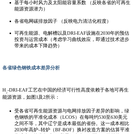
基于每小时风力及太阳能容量系数 （反映各省的可再生
能源资源潜力
）
各省电网碳排放因子 （
反映电力清洁化程度）
可再生能源、电解槽以及
DRI-EAF
设施在
2030
年的预估
投资与运营成本（考虑学习曲线效应，即通过技术进步
带来的成本下降趋势）
各省绿色钢铁成本差异分析
H
-DRI-EAF
工艺在中国的经济可行性高度依赖于各地可再生
₂
能源资源，如图
1及2
所示：
受各省可再生能源资源与电网排放因子差异的影响，绿
色钢铁的平准化成本（
LCOS
）在每吨约
530
至
630
美元
之间不等，其中辽宁是成本最低的省份。这一成本相比
2030
年高炉
–
转炉（
BF-BOF
）换衬改造方案的估算平准