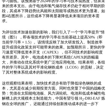
学习曲线。该预测基于
2024
年的学习率与技术成熟度，估算未
来的资本支出。由于电池和氢气储存技术
仍
处于相对早期的阶
段，其成本下降趋势比风能和太阳能等成熟技术更为显著。如
图
4
右图所示，这些成本下降将显著降低未来项目的资本需
求。
为评估技术加速创新的影响，我们引入了一个
“
学习率提升
”
情
境（图
5
），即各项技术的学习率在当前基础上提高
50%
（即
当前学习率
× 1.5
）。该情境反映了加大研发投入、制造效率
提升或强化政策支持可能带来的效果。如预期所示，更快的学
习速度可降低资本开支（
CAPEX
），但不同技术的影响程度
有所差异。其中，电池成本的下降对系统
CAPEX
的跌幅最
大，并推动在优化系统中更广泛地应用电池。结果表明，各组
件的学习率以及其对平准化钢铁成本（
LCOS
）的贡献，决定
了其对整体系统成本的影响程度。
这些观察结果表明，加快技术进步有助于降低绿色钢铁的成
本，尤其是在减少前期投资方面。同时也突显了中国的战略优
势：
凭借在太阳能电池板、风力涡轮机、电池和低成本碱性电
解槽上的大规模本土制造能力，中国有望引领 H
-DRI-EAF 炼
2
钢在全
球的推广， 还能通过持续创新推动成本的进一步下