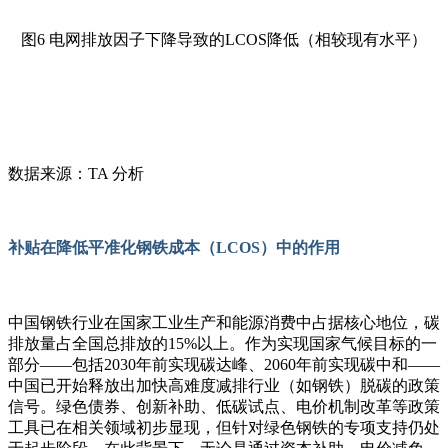
图
6
电网排放因子下降导致的
LCOS
降低（相较现有水平）
数据来源：TA 分析
补贴在降低平准化钢铁成本（LCOS）中的作用
中国钢铁行业在国家工业生产和能源消费中占据核心地位，碳
排放量占全国总排放的
15%
以上。作为实现国家气候目标的一
部分
——
包括
2030
年前实现碳达峰、
2060
年前实现碳中和
——
中国已开始释放出加快高难度减排行业（如钢铁）脱碳的政策
信号。绿色债券、创新补助、低碳试点、电价机制改革等政策
工具已在相关领域初步显现，但针对绿色钢铁的专项支持仍处