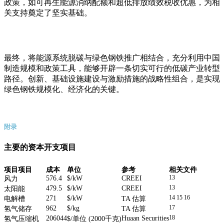
政策，如可再生能源消纳配额和超低排放绩效税收优惠，为相
关支持奠定了坚实基础。
最终，将能源系统脱碳与绿色钢铁推广相结合，充分利用中国
制造规模和政策工具，能够开辟一条切实可行的低碳产业转型
路径。创新、基础设施建设与激励措施的战略性组合，是实现
绿色钢铁规模化、经济化的关键。
附录
主要的资本开支项目
项目
项目
成本
单位
参考
相关文件
576.4
$/kW
CREEI
13
风力
479.5
$/kW
CREEI
13
太阳能
271
$/kW
14 15 16
电解槽
TA
估算
962
$/kg
17
氢气储存
TA
估算
206044
Huaan Securities
18
氢气压缩机
$/
单位
(2000
千克
)