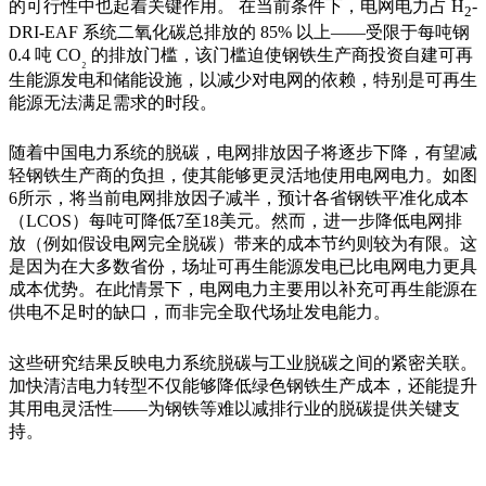
的可行性中也起着关键作用。
在当前条件下，电网电力占
H
-
2
DRI-EAF
系统二氧化碳总排放的
85%
以上
——
受限于每吨钢
0.4
吨
CO
的排放门槛，该门槛迫使钢铁生产商投资自建可再
₂
生能源发电和储能设施，以减少对电网的依赖，特别是可再生
能源无法满足需求的时段。
随着中国电力系统的脱碳，电网排放因子将逐步下降，有望减
轻钢铁生产商的负担，使其能够更灵活地使用电网电力。如图
6
所示，将当前电网排放因子减半，预计各省钢铁平准化成本
（
LCOS
）每吨可降低
7
至
18
美元。然而，进一步降低电网排
放（例如假设电网完全脱碳）带来的成本节约则较为有限。这
是因为在大多数省份，场址可再生能源发电已比电网电力更具
成本优势。在此情景下，电网电力主要用以补充可再生能源在
供电不足时的缺口，而非完全取代场址发电能力。
这些研究结果反映电力系统脱碳与工业脱碳之间的紧密关联。
加快清洁电力转型不仅能够降低绿色钢铁生产成本，还能提升
其用电灵活性
——
为钢铁等难以减排行业的脱碳提供关键支
持。