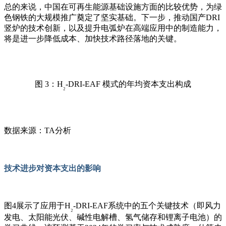
总的来说，中国在可再生能源基础设施方面的比较优势，为绿
色钢铁的大规模推广奠定了坚实基础。下一步，推动国产
DRI
竖炉的技术创新，以及提升电弧炉在高端应用中的制造能力，
将是进一步降低成本、加快技术路径落地的关键。
图
3
：
H
-DRI-EAF
模式的年均资本支出构成
₂
数据来源
：
TA
分析
技术进步对资本支出的影响
图
4
展示了应用于
H
-DRI-EAF
系统中的五个关键技术（即风力
₂
发电、太阳能光伏、碱性电解槽、氢气储存和锂离子电池）的