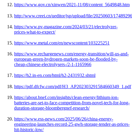
https://www.gov.cn/xinwen/2021-11/08/content_5649848.htm
http://www.creei.cn/ueditor/jsp/upload/file/20250603/174892
https://www.pv-magazine.com/2024/03/21/electrolyzer-
prices-what-to-expect/
https://www.metal.com/en/newscontent/103225251
https://www.rechargenews.com/energy-transition/will-us-and-
european-green-hydrogen-markets-soon-be-flooded-by-
cheap-chinese-electrolysers-/2-1-1165966
https://h2.in-en.com/html/h2-2431932.shtml
https://pdf.dfcfw.com/pdf/H3_AP202303291584660349_1.pdf
https://about.bnef.com/insights/clean-energy/lithium-ion-
batteries-are-set-to-face-competition-from-novel-tech-for-long-
duration-storage-bloombergnef-research/
https://www.ess-news.com/2025/06/26/china-energy-
engineering-launches-record-25-gwh-storage-tender-as-prices-
hit-historic-low/