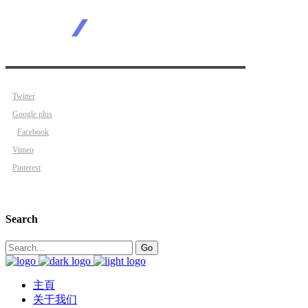
Twitter
Google plus
Facebook
Vimeo
Pinterest
Search
Search
Go
for:
主頁
关于我们