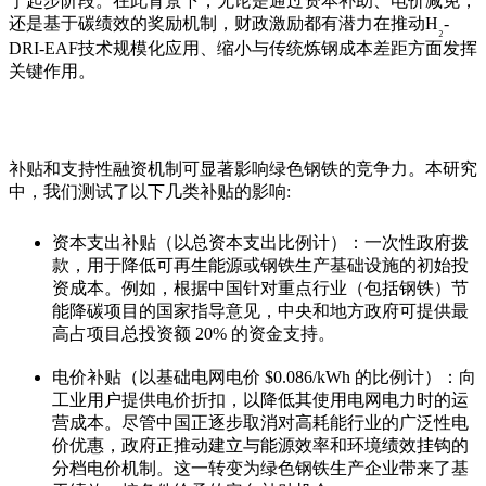
于起步阶段。在此背景下，无论是通过资本补助、电价减免，
还是基于碳绩效的奖励机制，财政激励都有潜力在推动
H
-
₂
DRI-EAF
技术规模化应用、缩小与传统炼钢成本差距方面发挥
关键作用。
补贴和支持性融资机制可显著影响绿色钢铁的竞争力。本研究
中，我们测试了以下几类补贴的影响
:
资本支出补贴（以总资本支出比例计）：一次性政府拨
款，用于降低可再生能源或钢铁生产基础设施的初始投
资成本。例如，根据中国针对重点行业（包括钢铁）节
能降碳项目的国家指导意见，中央和地方政府可提供最
高占项目总投资额
20%
的资金支持。
电价补贴（以基础电网电价
$0.086/kWh
的比例计）：向
工业用户提供电价折扣，以降低其使用电网电力时的运
营成本。尽管中国正逐步取消对高耗能行业的广泛性电
价优惠，政府正推动建立与能源效率和环境绩效挂钩的
分档电价机制。这一转变为绿色钢铁生产企业带来了基