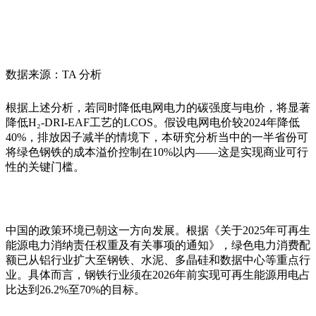
数据来源：TA 分析
根据上述分析，若同时降低电网电力的碳强度与电价，将显著
降低
H
₂
-DRI-EAF
工艺的
LCOS
。假设电网电价较
2024
年降低
40%
，排放因子减半的情境下，本研究分析
当中
的一半省份可
将绿色钢铁的成本溢价控制在
10%
以内
——
这是实现商业可行
性的关键门槛。
中国的政策环境已朝这一方向发展。根据《关于
2025
年可再生
能源电力
消纳
责任权重
及有关事项的
通知》，绿色电力消费配
额已从铝行业扩大至钢铁、水泥、多晶硅和数据中心等重点行
业。具体而言，钢铁行业须在
2026
年前实现可再生能源用电占
比达到
26.2%
至
70%
的目标。