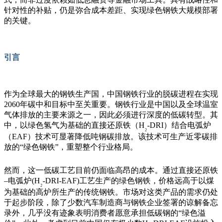
针对性的补贴，仍是弥合成本差距、实现绿色钢铁大规模部署
的关键。
引言
作为全球最大的钢铁生产国，中国钢铁行业的脱碳进程在实现
2060
年碳中和目标中至关重要。钢铁行业是中国以及全球温室
气体排放的主要来源之一，因此必须进行深度的低碳转型。其
中，以绿色氢气为基础的直接还原铁（
H
-DRI
）结合电弧炉
₂
（
EAF
）技术可显著降低吨钢碳排放。该技术可生产近零碳排
放的
“
绿色钢铁
”
，重塑整个行业格局。
然而，这一低碳工艺目前仍面临高昂的成本。通过直接还原铁
–
电弧炉
(H
-DRI-EAF)
工艺生产的绿色钢铁，价格远高于以煤
₂
为基础的高炉所生产的传统钢铁。市场对这类产品的需求仍处
于起步阶段，除了少数汽车制造商与钢铁企业签署的谅解备忘
录外，几乎没有迹象表明消费者愿意承担低碳钢的
“
绿色溢