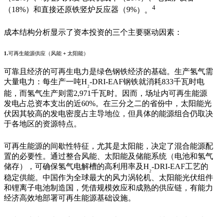
4
（
18%
）和直接还原铁竖炉反应器（
9%
）。
成本结构分析显示了资本投资的三个主要驱动因素：
1.
可再生能源供应（风能
+
太阳能）
可靠且经济的可再生电力是绿色钢铁经济的基础。生产氢气需
大量电力：每生产一吨
H
-DRI-EAF
钢铁就消耗
833
千瓦时电
₂
能，而氢气生产则需
2,971
千瓦时。因而，场址内可再生能源
发电占总资本支出的近
60%
。在三分之二的省份中，太阳能光
伏因其较高的发电密度占主导地位，但具体的能源组合仍取决
于各地区的资源特点。
可再生能源的间歇性特征，尤其是太阳能，决定了混合能源配
置的必要性。通过整合风能、太阳能及储能系统（电池和氢气
储存），可确保氢气电解槽的高利用率及
H
-DRI-EAF
工艺的
₂
稳定供能。中国作为全球最大的风力涡轮机、太阳能光伏组件
和锂离子电池制造国，凭借规模效应和成熟的供应链，有能力
经济高效地部署可再生能源基础设施。