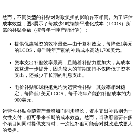
然而，不同类型的补贴对财政负担的影响各不相同。为了评估
成本效益，图
8
展示了每减少
1
吨钢铁平准化成本（
LCOS
）所
需的补贴金额（按每年千吨产能计算）：
提供优惠融资的效率最低
—
由于复利效应，每降低
1
美元
的
LCOS
，每千吨年产能的补贴成本高达
1,700
美元。
资本支出补贴效率最高，且随着补贴力度加大，其成本
效益进一步提升，因为较大的前期支持不仅降低了资本
支出，还减少了长期的利息支出。
电价补贴和碳税抵免均为运营性补贴，其效率相对稳
定，每降低
1
美元
LCOS
，每千吨年产能的补贴成本约为
900
美元。
运营性补贴会随着产量增加而同步增长，资本支出补贴则为一
次性支付，但可带来长期的成本效益。然而，当政府需要在多
个项目间同时提供支持时，一次性补贴可能会对财政造成更大
的负担。