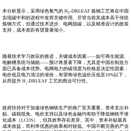
本分析显示，采用绿色氢气的
H
-DRI-EAF
炼钢工艺将在中国
2
实现碳中和的进程中发挥关键作用。尽管当前其成本高于传统
炼钢方式，但通过技术进步、电网脱碳，以及精准设计的政策
支持，成本差距有望显著缩小。
随着技术学习效应的推进，关键成本因素
——
如可再生能源、
电解槽系统与储能
——
预计将显著下降，尤其是中国在制造方
面已具备成本优势。电网电力的碳强度与价格是决定性因素：
电价低且电力清洁的省份，有望将绿色溢价压低至
10%
以下，
从而提升
H
-DRI-EAF
工艺的商业可行性。
₂
政府扶持对于加速绿色钢铁生产的推广至关重要。资本支出补
贴、碳税抵免、电价支持以及绿色金融均有助于降低钢铁平准
化成本（
LCOS
），但其效率存在差异。其中，资本补贴最具
成本效益，而利率优惠的效果相对较低。中国不断完善的产业