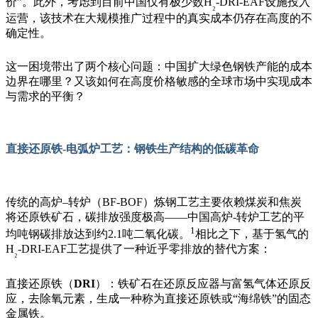
价
”
。此外，考虑到目前中国仅有极少数
H
-DRI-EAF
设施投入
₂
运营，该技术在大规模推广过程中的真实成本仍存在高度的不
确定性。
这一困境带出了两个核心问题：中国扩大绿色钢铁产能的成本
边界在哪里？又该如何在高度价格敏感的全球市场中实现成本
与需求的平衡？
直接还原铁-电弧炉工艺：钢铁生产结构的低碳革命
传统的高炉
–
转炉（
BF-BOF
）炼钢工艺主要依赖煤炭和焦炭
将还原铁矿石，碳排放强度极高——中国高炉-转炉工艺的平
1
均吨钢碳排放达到约
2.1
吨二氧化碳。
相比之下，基于氢气的
H
-DRI-EAF
工艺提供了一种近乎零排放的替代方案：
₂
直接还原铁（
DRI
）：铁矿石在还原反应器与富氢气体还原反
应，去除氧元素，生成一种称为直接还原铁或
“
海绵铁
”
的固态
金属铁。