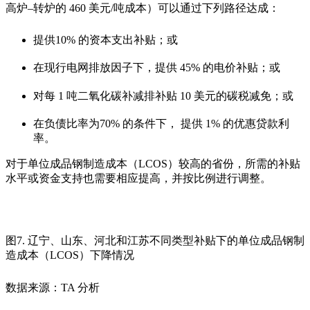
高炉
–
转炉的
460
美元
/
吨成本）可以通过下列路径达成：
提供10%
的资本支出补贴；或
在
现行电网排放因子下，提供
45%
的电价补贴；或
对每
1
吨二氧化碳补减排补贴
10
美元的碳税减免；或
在负债比率为70% 的条件下， 提供 1% 的优惠贷款利
率。
对于单位成品钢制造成本（
LCOS
）较高的省份，所需的补贴
水平或资金支持也需要相应提高，并按比例进行调整。
图
7.
辽宁、山东、河北和江苏不同类型补贴下的单位成品钢制
造成本（
LCOS
）下降情况
数据来源：TA 分析