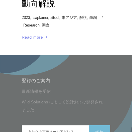
動向解説
2023
,
Explainer
,
Steel
,
東アジア
,
解説
,
鉄鋼
Research
,
調査
Read more
登録のご案内
最新情報を受信
Wild Solutions
によって設計および開発され
ました