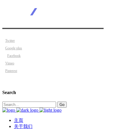
Twitter
Google plus
Facebook
Vimeo
Pinterest
Search
Search
Go
for:
主頁
关于我们