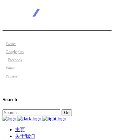
Twitter
Google plus
Facebook
Vimeo
Pinterest
Search
Search
Go
for:
主頁
关于我们