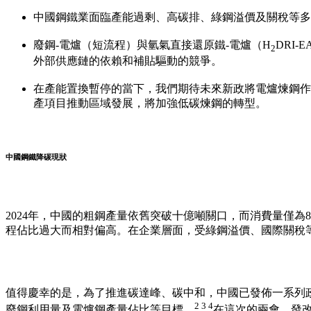
中國鋼鐵業面臨產能過剩、高碳排、綠鋼溢價及關稅等多
廢鋼-電爐（短流程）與氫氣直接還原鐵-電爐（H
DRI
2
外部供應鏈的依賴和補貼驅動的競爭。
在產能置換暫停的當下，我們期待未來新政將電爐煉鋼作
產項目推動區域發展，將加強低碳煉鋼的轉型。
中國鋼鐵降碳現狀
2024年，
中國的粗鋼產量依舊突破十億噸關口，而消費量僅為8.9
程佔比過大而相對偏高。在企業層面，受綠鋼溢價、國際關稅
值得慶幸的是，為了推進碳達峰、碳中和，中國已發佈一系列
2 3 4
廢鋼利用量及電爐鋼產量佔比等目標
。
在這次的兩會，發