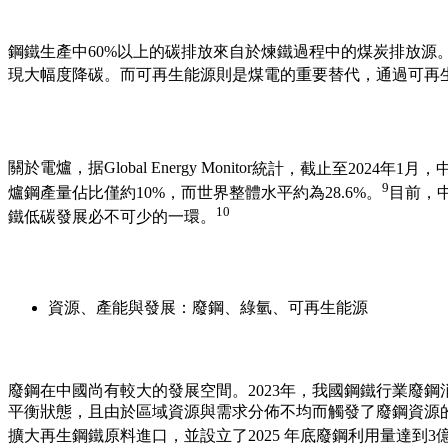
鋼鐵生產中60%以上的碳排放來自於煉鐵過程中的煤炭排放源
現大幅度降碳。而可再生能源則是煤電的重要替代，通過可再
關於電爐，据
Global Energy Monitor
統計，截止至2024年1月
9
爐鋼產量佔比僅約10%，而世界整體水平約為28.6%
。
目前，
10
鐵低碳發展必不可少的一環。
資源、產能與發展：廢鋼、綠氫、可再生能源
廢鋼在中國尚有較大的發展空間。
2023年，我國鋼鐵行業廢鋼
平衡狀態，且由於區域資源與需求分佈不均
而觸發了廢鋼資源
擴大再生鋼鐵原料進口，並設立了2025 年底廢鋼利用量達到3