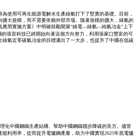
時為使用可再生能源電解水生產綠氫打下了堅實的基礎。目前，
內擴大規模，而不需要依賴外部市場。隨著規模的擴大，綠氫的
氫應用實施方案》
中明確鼓勵開展“綠電—綠氫—純氫冶金”上下
團的張宣科技已經開始向著這個方向努力，
利用張家口豐富的可
全綠氫近零碳氫冶金的目標邁出了一大步，也提升了中國在低碳
、合理化中國鋼鐵生產結構、幫助中國鋼鐵穩步降碳的良方。儘管
產能利用率，從而提升電爐鋼產量，助力中國實現
2025年底電爐