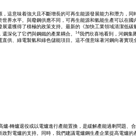
源，這意味着強大且不斷增長的可再生能源發展能力和潛力，同
於世界水平。與廢鋼供應不同，可再生能源和氫能生產可以在國
發展還獲得了積極的政策支持。最新的
《加快工業領域清潔低碳
14
，還深化了它們與鋼鐵的產業耦合。
我們欣喜地看到，河鋼集
電直供、綠電製氫和綠色儲能項目
。這不僅意味著河鋼向著實現
引導高爐-轉爐退役或以電爐進行產能置換，是緩解產能過剩問題
新政對電爐的支持。同時，我們建議電爐鋼生產企業提高電爐的