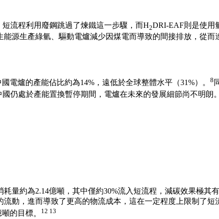
。短流程利用廢鋼跳過了煉鐵這一步驟，而H
DRI-EAF則是
2
生能源生產綠氫、驅動電爐減少因煤電而導致的間接排放，從而
8
，中國電爐的產能佔比約為14%，遠低於全球整體水平（31%）。
中國仍處於產能置換暫停期間，電爐在未來的發展細節尚不明朗
消耗量約為2.14億噸，其中僅約30%流入短流程
，減碳效果極其
的流動，進而導致了更高的物流成本，這在一定程度上限制了短
12 13
億噸的目標
。