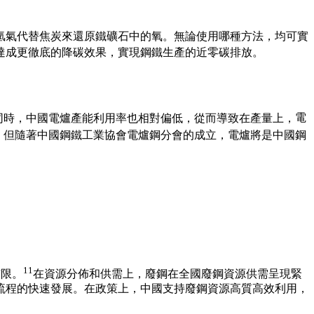
使用氫氣代替焦炭來還原鐵礦石中的氧。無論使用哪種方法，均可實
達成更徹底的降碳效果，實現鋼鐵生產的近零碳排放。
同時，中國電爐產能利用率也相對偏低，從而導致在產量上，
電
。但隨著
中國鋼鐵工業協會電爐鋼分會的成立
，電爐將是中國鋼
11
有限。
在資源分佈和供需上，廢鋼在
全國廢鋼資源供需呈現緊
流程的快速發展。在政策上，
中國支持廢鋼資源高質高效利用，