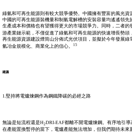
綠氫和可再生能源則有較大競爭優勢。中國擁有豐富的風光資
中國的可再生能源裝機量和制氫電解槽的安裝容量均遙遙領先
生產成本和價格也有望獲得更大的市場競爭力。同時，二者的
游產業鏈示範，不僅促進了綠氫和可再生能源的快速增長勢頭
再生能源資源建設煙筒山分佈式光伏項目，並擬於今年發展綠
15
氫冶金規模化、商業化上的信心。
建議
1.堅持將電爐煉鋼作為鋼鐵降碳的必經之路
無論是短流程還是H
DRI-EAF都離不開電爐煉鋼。有序地
2
在產能置換暫停的當下，電爐產能無法增加，但我們期待未來