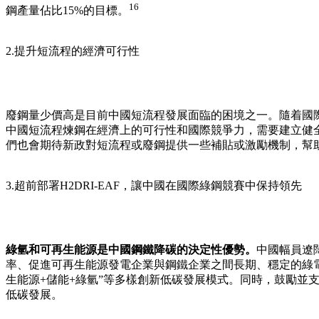
16
鋼產量佔比15%的目標
。
2.提升短流程的經濟可行性
廢鋼量少價高是目前中國短流程發展面臨的困境之一。隨着國
中國短流程煉鋼在經濟上的可行性和國際競爭力，需要建立健
們也會期待新政對短流程或廢鋼提供一些補貼或激勵機制，幫
3.超前部署H
2
DRI-EAF，讓中國在國際綠鋼競賽中保持領先
綠氫和可再生能源是中國鋼鐵降碳的決定性優勢。
中國幅員遼
率、促進可再生能源發電企業與鋼鐵企業之間長期、穩定的綠
生能源+儲能+綠氫”等多樣創新低碳發展模式。同時，鼓勵並
低碳發展。