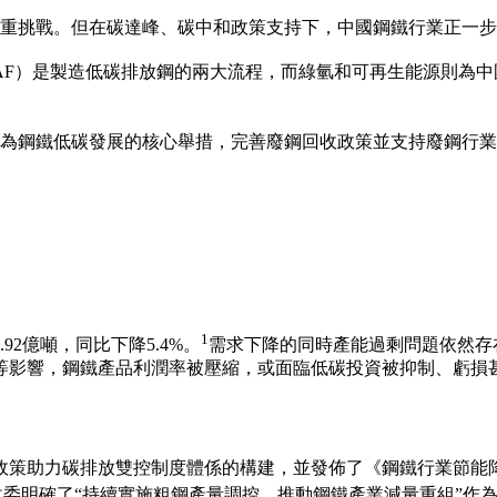
重挑戰。但在碳達峰、碳中和政策支持下，中國鋼鐵行業正一步
-EAF）是製造低碳排放鋼的兩大流程，而綠氫和可再生能源則
為鋼鐵低碳發展的核心舉措，完善廢鋼回收政策並支持廢鋼行業
1
2億噸，同比下降5.4%
。
需求下降的同時產能過剩問題依然存
等影響，鋼鐵產品利潤率被壓縮，或面臨低碳投資被抑制、虧損
政策助力
碳排放雙控制度體係
的構建，並發佈了
《鋼鐵行業節能
改委明確了
“持續實施粗鋼產量調控，推動鋼鐵產業減量重組”
作為