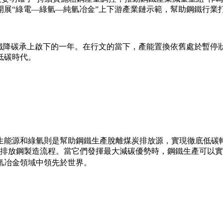
開展“綠電—綠氫—純氫冶金”上下游產業鏈示範，幫助鋼鐵行業
國鋼鐵降碳承上啟下的一年。在行文的當下，產能置換依舊處於暫
低碳時代。
生能源和綠氫則是幫助鋼鐵生產脫離煤炭排放源，實現徹底低碳
大低碳排放鋼製造流程。當它們發揮最大減碳優勢時，鋼鐵生產可
氫冶金領域中領先於世界。