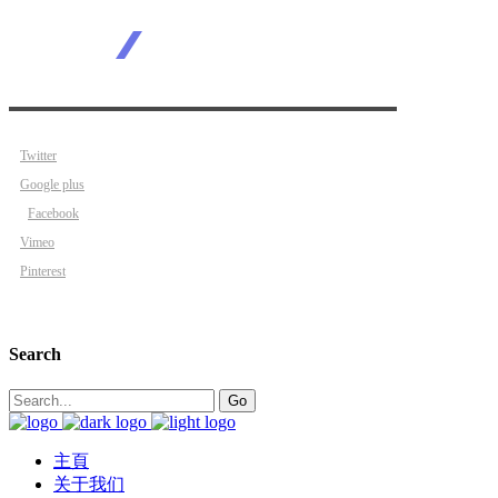
Twitter
Google plus
Facebook
Vimeo
Pinterest
Search
Search
Go
for:
主頁
关于我们