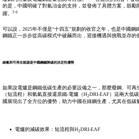
的是，中國
明確了對氫冶金的支持，並發佈了具體方案
，鼓勵
5 6
躍。
可以說，2025年不僅是“十四五”規劃的收官之年，也是中
鋼鐵正一步步從高碳模式中破繭而出，迎接機遇與挑戰並存的
綠氫和可再生能源是中國鋼鐵降碳的決定性優勢
如果說電爐是鋼鐵低碳生產的必要設備之一，那麼廢鋼、可再
（短流程）和氫氣直接還原鐵-電爐（H
DRI-EAF）這兩
2
國展現出了全方位的優勢，助力中國在綠鋼生產，尤其在低碳
電爐的減碳效果：短流程與H
DRI-EAF
2