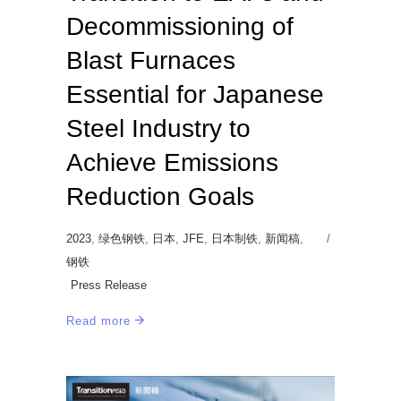
Decommissioning of
Blast Furnaces
Essential for Japanese
Steel Industry to
Achieve Emissions
Reduction Goals
2023
,
绿色钢铁
,
日本
,
JFE
,
日本制铁
,
新闻稿
,
钢铁
Press Release
Read more