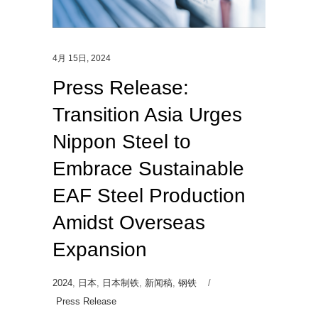
4月 15日, 2024
Press Release:
Transition Asia Urges
Nippon Steel to
Embrace Sustainable
EAF Steel Production
Amidst Overseas
Expansion
2024
,
日本
,
日本制铁
,
新闻稿
,
钢铁
Press Release