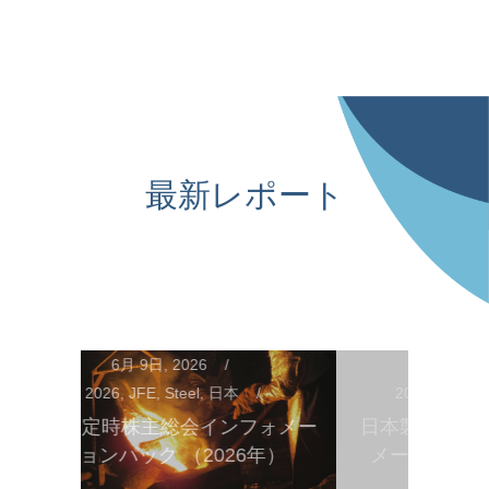
最新レポート
6月 8日, 2026
2026
,
Steel
,
日本
,
日本製鉄
2026
,
S
フォメー
日本製鉄 年次株主総会インフォ
年）
メーションパック（2026年）
日本の