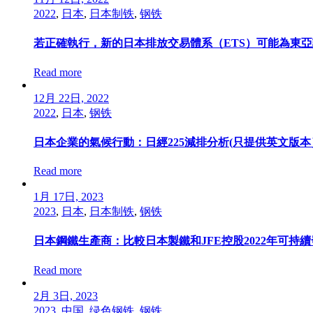
2022
,
日本
,
日本制铁
,
钢铁
若正確執行，新的日本排放交易體系（ETS）可能為東
Read more
12月 22日, 2022
2022
,
日本
,
钢铁
日本企業的氣候行動：日經225減排分析(只提供英文版本
Read more
1月 17日, 2023
2023
,
日本
,
日本制铁
,
钢铁
日本鋼鐵生產商：比較日本製鐵和JFE控股2022年可持
Read more
2月 3日, 2023
2023
,
中国
,
绿色钢铁
,
钢铁