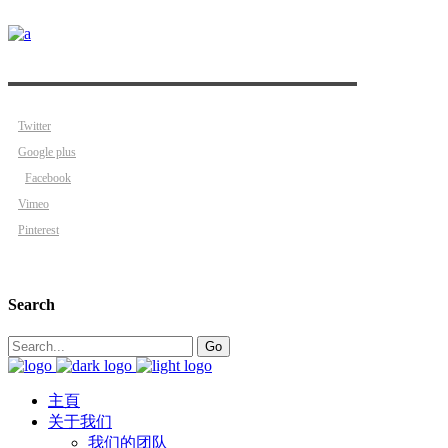
Twitter
Google plus
Facebook
Vimeo
Pinterest
Search
Search
Go
for:
主頁
关于我们
我们的团队