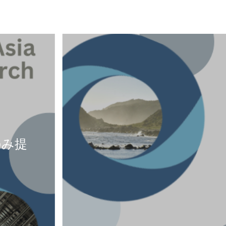
10月 7日, 2022
のみ提
日本製鉄グループの排
Read