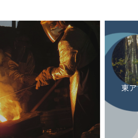
2022
,
中国
開示状況（英文版のみ提
日本
）
ore