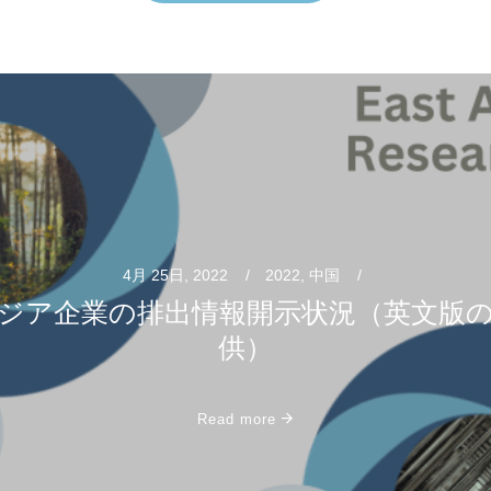
9月 5日, 2022
2022
,
日本
,
日本製鉄
,
鉄鋼
製鉄グループの排出経路分析（英文版
供）
Read more