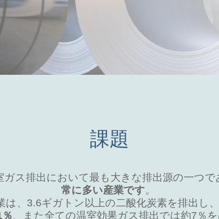
課題
室ガス排出において最も大きな排出源の一つで
常に多い産業です
。
産業は、3.6ギガトン以上の二酸化炭素を排出し
1％
、また全ての温室効果ガス排出では約7％