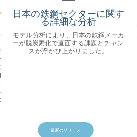
ン
日本の鉄鋼セクターに関す
る詳細な分析
チ
モデル分析により、日本の鉄鋼メーカ
ーが脱炭素化で直面する課題とチャン
析
スが浮かび上がりました。
ー
鉄
的
素
ス
た
最新のリリース