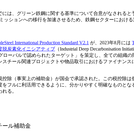
了までには、グリーン鉄鋼に関する基準について合意がなされると
エミッションへの移行を加速させるため、鉄鋼セクターにおけ
leSteel International Production Standard V2.1
が、2023年8月には
T
度脱炭素化イニシアティブ
（Industrial Deep Decarboni
ーバルで認められたターゲット」を策定し、全ての組織の間で様々な
ンスチール関連プロジェクトや物品取引におけるファイナンス
税控除（事実上の補助金）が国会で承認された。この税控除は低
度をフルに利活用できるように、分かりやすく明確なものとな
われる。
チール補助金