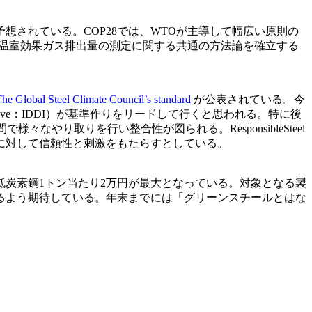
予想されている。COP28では、WTOが主導して幅広い原則の
る温室効果ガス排出量の測定に関する共通の方法論を確立する
he Global Steel Climate Council’s standard
が公表されている。今
sation Initiative：IDDI）が基準作りをリードして行くと思われる。特に後
やり取りを行い整合性が図られる。ResponsibleSteel
に対して信頼性と刺激をもたらすとしている。
炭素鋼1トン当たり2万円が最大となっている。対象となる製
るよう期待している。年末までには「グリーンスチールとはな