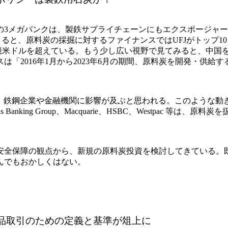
の3メガバンクは、製鉄サプライチェーンにもエクスポージャ
ると、原料炭の採掘に対するファイナンスではUFJがトップ10、
計では30億米ドルを超えている。もう少し広い視野で見てみると、
「2016年1月から2023年6月の期間、原料炭を開発・供給
業や金融機関に影響が及ぶと思われる。このような動きは既に現実化してお
ed Bank、Lloyds Banking Group、Macquarie、HSBC、
安全保障の観点から、新規の原料炭投資を検討してきている。
んでもおかしくはない。
物品取引のための定義と基準が俎上に