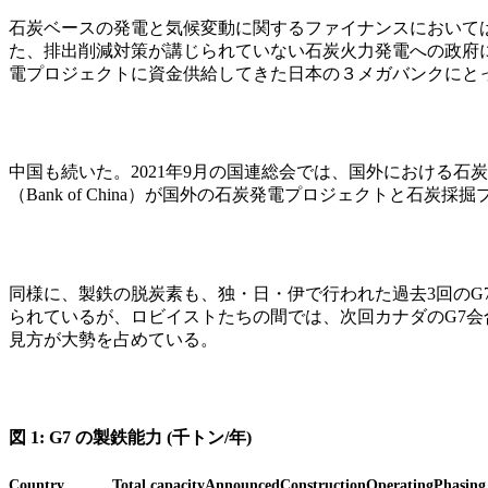
石炭ベースの発電と気候変動に関するファイナンスにおいては
た、排出削減対策が講じられていない石炭火力発電への政府
電プロジェクトに資金供給してきた日本の３メガバンクにと
中国も続いた。2021年9月の国連総会では、国外における
（Bank of China）が国外の石炭発電プロジェクトと石
同様に、製鉄の脱炭素も、独・日・伊で行われた過去3回のG
られているが、ロビイストたちの間では、次回カナダのG7
見方が大勢を占めている。
図 1: G7 の製鉄能力 (千トン/年)
Country
Total capacity
Announced
Construction
Operating
Phasing