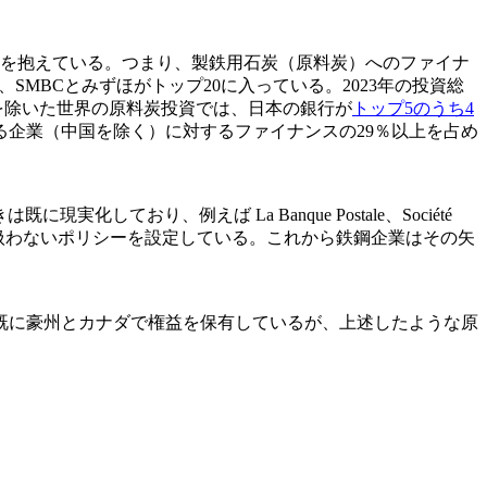
ーを抱えている。つまり、製鉄用石炭（原料炭）へのファイナ
SMBCとみずほがトップ20に入っている。2023年の投資総
中国を除いた世界の原料炭投資では、日本の銀行が
トップ5のうち4
する企業（中国を除く）に対するファイナンスの29％以上を占め
り、例えば La Banque Postale、Société
Westpac 等は、原料炭を扱わないポリシーを設定している。これから鉄鋼企業はその矢
既に豪州とカナダで権益を保有しているが、上述したような原