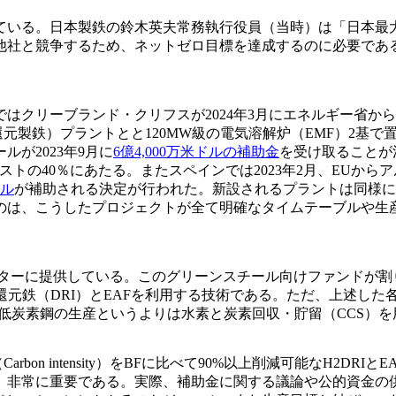
ている。日本製鉄の鈴木英夫常務執行役員（当時）は「日本最大
他社と競争するため、ネットゼロ目標を達成するのに必要であ
ではクリーブランド・クリフスが2024年3月にエネルギー省か
直接還元製鉄）プラントとと120MW級の電気溶解炉（EMF）2
が2023年9月に
6億4,000万米ドルの補助
金
を受け取ることが
ストの40％にあたる。またスペインでは2023年2月、EUか
ドル
が補助される決定が行われた。新設されるプラントは同様に
なのは、こうしたプロジェクトが全て明確なタイムテーブルや生
ターに提供している。このグリーンスチール向けファンドが割り
接還元鉄（DRI）とEAFを利用する技術である。ただ、上述し
での低炭素鋼の生産というよりは水素と炭素回収・貯留（CCS）
rbon intensity）をBFに比べて90%以上削減可能なH2
、非常に重要である。実際、補助金に関する議論や公的資金の