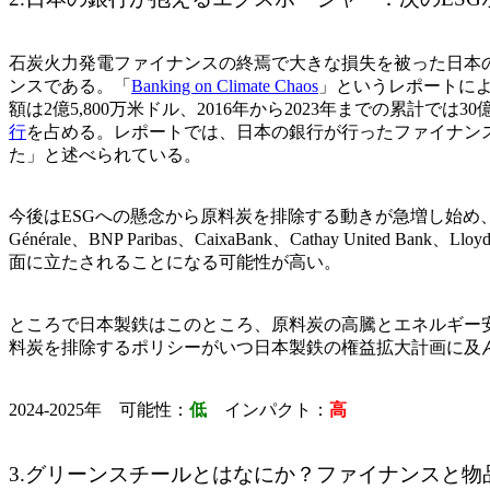
石炭火力発電ファイナンスの終焉で大きな損失を被った日本
ンスである。
「
Banking on Climate Chaos
」
というレポートによ
額は2億5,800万米ドル、2016年から2023年までの累
行
を占める。レポートでは、日本の銀行が行ったファイナンスは
た」と述べられている。
今後はESGへの懸念から原料炭を排除する動きが急増し始め、鉄鋼企
Générale、BNP Paribas、CaixaBank、Cathay Unit
面に立たされることになる可能性が高い。
ところで日本製鉄はこのところ、原料炭の高騰とエネルギー
料炭を排除するポリシーがいつ日本製鉄の権益拡大計画に及
2024‐2025年 可能性：
低
インパクト：
高
3.グリーンスチールとはなにか？ファイナンスと