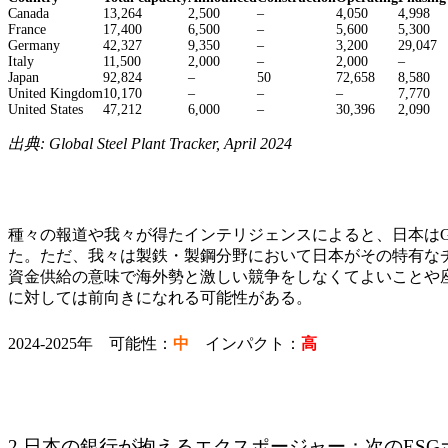
Canada
13,264
2,500
–
4,050
4,998
France
17,400
6,500
–
5,600
5,300
Germany
42,327
9,350
–
3,200
29,047
Italy
11,500
2,000
–
2,000
–
Japan
92,824
–
50
72,658
8,580
United Kingdom
10,170
–
–
–
7,770
United States
47,212
6,000
–
30,396
2,090
出典: Global Steel Plant Tracker, April 2024
種々の報道や我々が得たインテリジェンスによると、日本はG
た。ただ、我々は製鉄・製鋼分野において日本がその特有な
資金供給の意味で海外勢と激しい競争をしなくてよいことや
に対しては前向きになれる可能性がある。
2024‐2025年 可能性：
中
インパクト：
高
2.日本の銀行が抱えるエクスポージャー：次のES