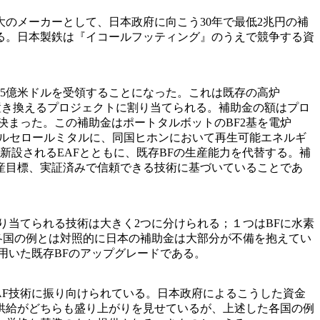
のメーカーとして、日本政府に向こう30年で最低2兆円の補
る。日本製鉄は『イコールフッティング』のうえで競争する資
ら5億米ドルを受領することになった。これは既存の高炉
基で置き換えるプロジェクトに割り当てられる。補助金の額はプロ
決まった。この補助金はポートタルボットのBF2基を電炉
らアルセロールミタルに、同国ヒホンにおいて再生可能エネルギ
新設されるEAFとともに、既存BFの生産能力を代替する。補
産目標、実証済みで信頼できる技術に基づいていることであ
当てられる技術は大きく2つに分けられる；１つはBFに水素
た各国の例とは対照的に日本の補助金は大部分が不備を抱えてい
を用いた既存BFのアップグレードである。
DRIとEAF技術に振り向けられている。日本政府によるこうした資金
供給がどちらも盛り上がりを見せているが、上述した各国の例