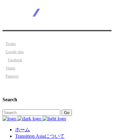
Twitter
Google plus
Facebook
Vimeo
Pinterest
Search
Search
Go
for:
ホーム
Transition Asiaについて