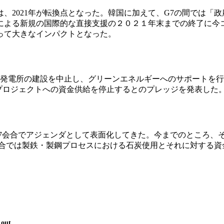
、2021年が転換点となった。韓国に加えて、G7の間では「
による新規の国際的な直接支援の２０２１年末までの終了に今
って大きなインパクトとなった。
石炭発電所の建設を中止し、グリーンエネルギーへのサポートを
炭採掘プロジェクトへの資金供給を停止するとのプレッジを発表した
7会合でアジェンダとして表面化してきた。今までのところ、
会合では製鉄・製鋼プロセスにおける石炭使用とそれに対する資
 out