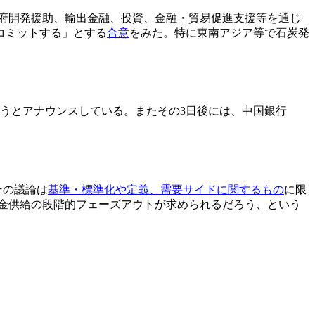
政府開発援助、輸出金融、投資、金融・貿易促進支援等を通じ
コミットする」とする
合意
をみた。特に東南アジア等で石炭発
行うとアナウンスしている。またその3日後には、中国銀行
。
その議論は
基準・標準化や定義、需要サイドに関するもの
に限
金供給の段階的フェーズアウトが求められるだろう、という