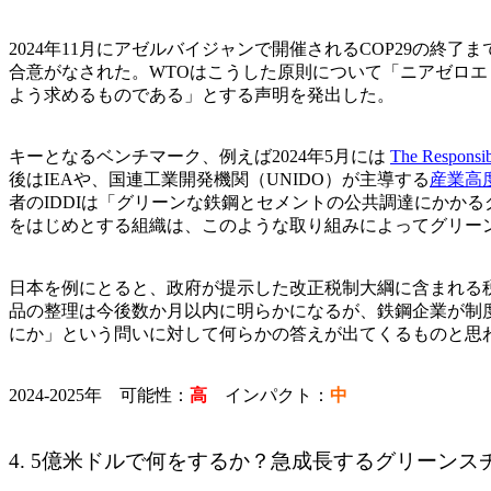
2024年11月にアゼルバイジャンで開催されるCOP29の終
合意がなされた。WTOはこうした原則について「ニアゼロ
よう求めるものである」とする声明を発出した。
キーとなるベンチマーク、例えば2024年5月には
The Responsib
後はIEAや、国連工業開発機関（UNIDO）が主導する
産業高
者のIDDIは「グリーンな鉄鋼とセメントの公共調達にかかるグロ
をはじめとする組織は、このような取り組みによってグリー
日本を例にとると、政府が提示した改正税制大綱に含まれる
品の整理は今後数か月以内に明らかになるが、鉄鋼企業が制
にか」という問いに対して何らかの答えが出てくるものと思
2024‐2025年 可能性：
高
インパクト：
中
4. 5億米ドルで何をするか？急成長するグリーンス