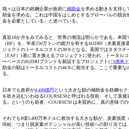
我々は日本の鉄鋼企業が政府に
補助金
を求める動きを支持し
助金を求める。これは中国をはじめとするグローバルの競合
金を必要としている」と述べている。
直近18か月をみてみると、世界の潮流は明らかである。米国
（BF）を、年産250万トンの能力を有するH2DRI（水素
ジェクトのトータルコストの38％となる。英国ではタタスチール
（EAF）1基に置き換えるプロジェクトに使われ、トータルコ
ーベースのH2DRIプラントを新設するプロジェクトに
5億米
助金の額はトータルコストの46％に相当する。ここで重要
る。
日本でも政府が
4,499億円
という大きな額の補助金を鉄鋼セク
を吹き込むいわゆるCOURSE50と呼ばれる技術、そして直
る。というのも前者、COURSE50 は本質的に、真の意味
それでも8億5,400万米ドルに相当する大きな額が、炭素強度（Ca
供給、つまり脱炭素ポテンシャルが高い技術への割り当ては